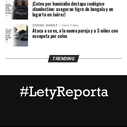
¡Cateo por homicidio destapa zoológico
clandestino: aseguran tigre de bengala y un
Posteriormente fue puesto a disposición de la Unidad de
lagarto en Juárez!
Niñas, Niños y Adolescentes (UNNA), mientras la
Agencia Estatal de Investigación inició los trámites para
CIUDAD JUÁREZ
hace 2 días
su reunificación con la familia y continuará con las
Ataca a su ex, a la nueva pareja y a 3 niños con
escopeta por celos
investigaciones para esclarecer qué ocurrió durante el
tiempo que permaneció desaparecido.
TRENDING