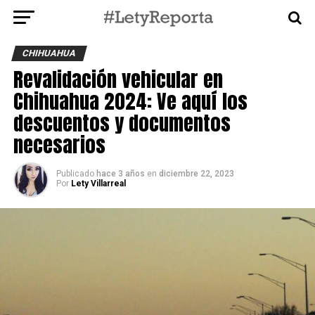
CHIHUAHUA
Revalidación vehicular en
Chihuahua 2024: Ve aquí los
descuentos y documentos
necesarios
Publicado
hace 3 años
en
diciembre 22, 2023
Por
Lety Villarreal