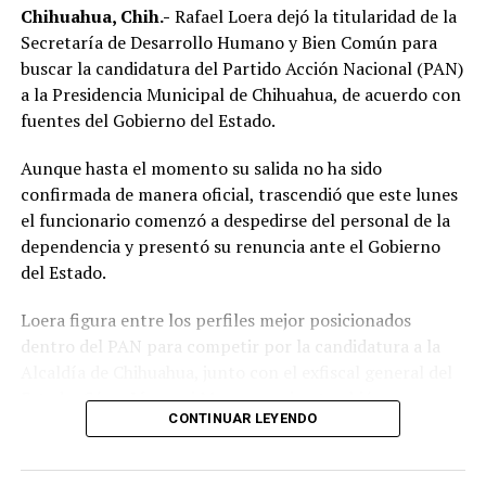
Chihuahua, Chih.-
Rafael Loera dejó la titularidad de la
Secretaría de Desarrollo Humano y Bien Común para
buscar la candidatura del Partido Acción Nacional (PAN)
a la Presidencia Municipal de Chihuahua, de acuerdo con
fuentes del Gobierno del Estado.
Aunque hasta el momento su salida no ha sido
confirmada de manera oficial, trascendió que este lunes
el funcionario comenzó a despedirse del personal de la
dependencia y presentó su renuncia ante el Gobierno
del Estado.
Loera figura entre los perfiles mejor posicionados
dentro del PAN para competir por la candidatura a la
Alcaldía de Chihuahua, junto con el exfiscal general del
Estado, César Jáuregui Moreno, quien también aparece
CONTINUAR LEYENDO
como uno de los principales aspirantes.
La definición del candidato panista aún no inicia