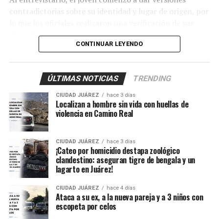
contradictorias sobre su identidad y lugar de origen, por
lo que los oficiales realizaron una verificación de sus
datos. Fue entonces cuando confirmaron que se trataba
CONTINUAR LEYENDO
de
Axel Jovany Escobar
, de 13 años de edad, quien
contaba con una pesquisa de búsqueda vigente desde el
5 de septiembre de 2024.
ÚLTIMAS NOTICIAS
TRENDING
Los policías activaron de inmediato el protocolo de
CIUDAD JUÁREZ
hace 3 días
protección para menores y trasladaron al adolescente al
Localizan a hombre sin vida con huellas de
violencia en Camino Real
Centro de Detención Zona Sur, donde fue revisado por
un médico que confirmó que se encontraba en buenas
condiciones de salud.
CIUDAD JUÁREZ
hace 3 días
¡Cateo por homicidio destapa zoológico
clandestino: aseguran tigre de bengala y un
Posteriormente fue puesto a disposición de la Unidad de
lagarto en Juárez!
Niñas, Niños y Adolescentes (UNNA), mientras la
Agencia Estatal de Investigación inició los trámites para
CIUDAD JUÁREZ
hace 4 días
su reunificación con la familia y continuará con las
Ataca a su ex, a la nueva pareja y a 3 niños con
escopeta por celos
investigaciones para esclarecer qué ocurrió durante el
tiempo que permaneció desaparecido.