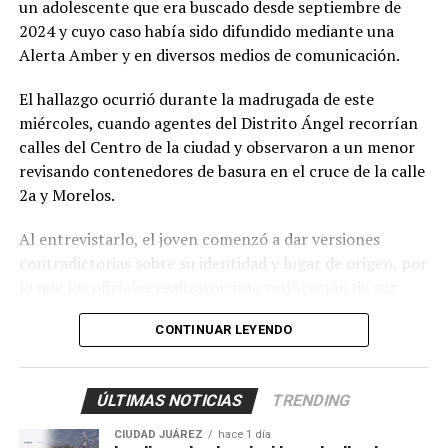
un adolescente que era buscado desde septiembre de
2024 y cuyo caso había sido difundido mediante una
Alerta Amber y en diversos medios de comunicación.
El hallazgo ocurrió durante la madrugada de este
miércoles, cuando agentes del Distrito Ángel recorrían
calles del Centro de la ciudad y observaron a un menor
revisando contenedores de basura en el cruce de la calle
2a y Morelos.
Al entrevistarlo, el joven comenzó a dar versiones
contradictorias sobre su identidad y lugar de origen, por
lo que los oficiales realizaron una verificación de sus
datos. Fue entonces cuando confirmaron que se trataba
CONTINUAR LEYENDO
de
Axel Jovany Escobar
, de 13 años de edad, quien
contaba con una pesquisa de búsqueda vigente desde el
5 de septiembre de 2024.
ÚLTIMAS NOTICIAS
TRENDING
Los policías activaron de inmediato el protocolo de
CIUDAD JUÁREZ
hace 1 día