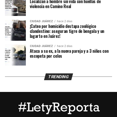
protección para menores y trasladaron al adolescente al
Localizan a hombre sin vida con huellas de
violencia en Camino Real
Centro de Detención Zona Sur, donde fue revisado por
un médico que confirmó que se encontraba en buenas
condiciones de salud.
CIUDAD JUÁREZ
hace 2 días
¡Cateo por homicidio destapa zoológico
clandestino: aseguran tigre de bengala y un
Posteriormente fue puesto a disposición de la Unidad de
lagarto en Juárez!
Niñas, Niños y Adolescentes (UNNA), mientras la
Agencia Estatal de Investigación inició los trámites para
CIUDAD JUÁREZ
hace 2 días
su reunificación con la familia y continuará con las
Ataca a su ex, a la nueva pareja y a 3 niños con
escopeta por celos
investigaciones para esclarecer qué ocurrió durante el
tiempo que permaneció desaparecido.
TRENDING