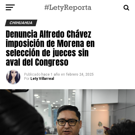
CHIHUAHUA
Denuncia Alfredo Chávez
imposición de Morena en
selección de jueces sin
aval del Congreso
Publicado
hace 1 año
en
febrero 24, 2025
Por
Lety Villarreal