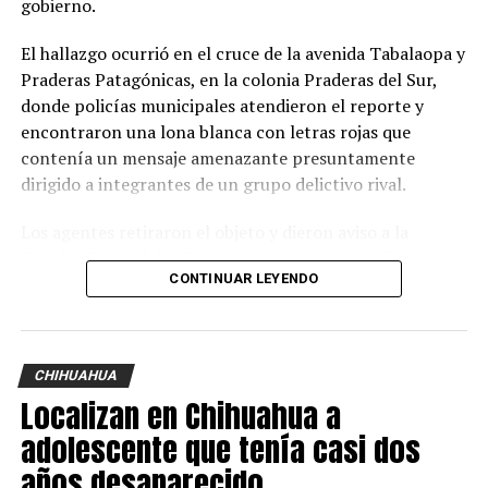
gobierno.
El hallazgo ocurrió en el cruce de la avenida Tabalaopa y
Praderas Patagónicas, en la colonia Praderas del Sur,
donde policías municipales atendieron el reporte y
encontraron una lona blanca con letras rojas que
contenía un mensaje amenazante presuntamente
dirigido a integrantes de un grupo delictivo rival.
Los agentes retiraron el objeto y dieron aviso a la
Fiscalía General del Estado, cuyos peritos acudieron
CONTINUAR LEYENDO
para procesar la evidencia e iniciar la carpeta de
investigación correspondiente.
Durante las diligencias, las autoridades confirmaron que
CHIHUAHUA
en el perímetro de la guardería existen cámaras de
Localizan en Chihuahua a
videovigilancia, por lo que las grabaciones serán
revisadas para tratar de identificar a la persona o
adolescente que tenía casi dos
personas que colocaron el mensaje durante la
años desaparecido