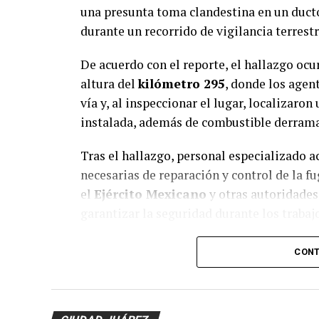
una presunta toma clandestina en un duct
durante un recorrido de vigilancia terres
De acuerdo con el reporte, el hallazgo ocu
altura del
kilómetro 295
, donde los agen
vía y, al inspeccionar el lugar, localizaron
instalada, además de combustible derram
Tras el hallazgo, personal especializado ac
necesarias de reparación y control de la f
el
Ejército Mexicano
y otras autoridade
garantizar la seguridad durante los trabaj
Hasta el momento
no se reportan pers
CONT
mantienen las investigaciones para identifi