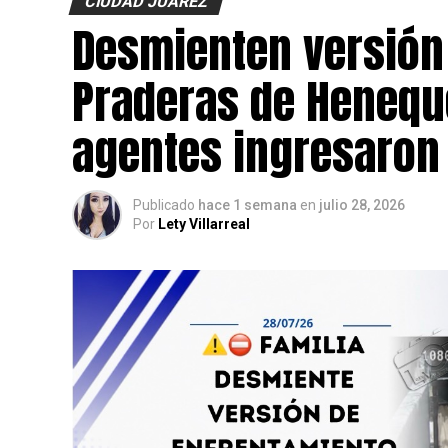
CIUDAD JUÁREZ
Desmienten versión
Praderas de Henequ
agentes ingresaron 
Publicado
hace 1 semana
en
julio 28, 2026
Por
Lety Villarreal