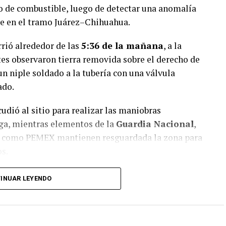
o de combustible, luego de detectar una anomalía
tre en el tramo Juárez–Chihuahua.
rrió alrededor de las
5:36 de la mañana
, a la
tes observaron tierra removida sobre el derecho de
 un niple soldado a la tubería con una válvula
ado.
udió al sitio para realizar las maniobras
uga, mientras elementos de la
Guardia Nacional
,
s como PEMEX mantienen resguardada la zona para
os.
onas detenidas
y las autoridades federales
INUAR LEYENDO
car a los responsables de la instalación ilegal.