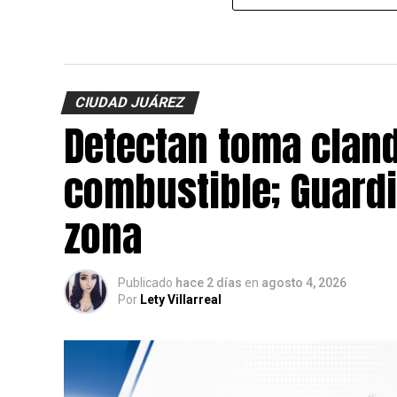
CIUDAD JUÁREZ
Detectan toma cland
combustible; Guardi
zona
Publicado
hace 2 días
en
agosto 4, 2026
Por
Lety Villarreal