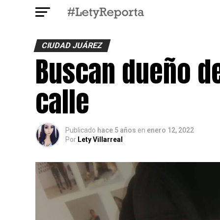
CIUDAD JUÁREZ
Buscan dueño de 
calle
Publicado
hace 5 años
en
enero 12, 2022
Por
Lety Villarreal