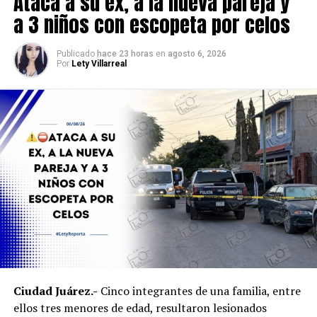
Ataca a su ex, a la nueva pareja y
Posteriormente, las corporaciones realizaron un
a 3 niños con escopeta por celos
segundo cateo en un domicilio de la colonia
Álvaro
Obregón
, inmueble donde, de acuerdo con las
Publicado
hace 23 horas
en
agosto 6, 2026
investigaciones, presuntamente habría ocurrido el
Por
Lety Villarreal
homicidio registrado entre el 31 de julio y el 1 de agosto.
Durante la inspección fueron localizados diversos
indicios, entre ellos
rastros hemáticos
, los cuales
quedaron bajo resguardo para su análisis e integración a
la carpeta de investigación.
Personal de la Procuraduría Federal de Protección al
Ambiente acudió al sitio para hacerse cargo del
resguardo y atención de los ejemplares de fauna
silvestre.
Ambos inmuebles quedaron a disposición del Ministerio
Ciudad Juárez.-
Cinco integrantes de una familia, entre
Público mientras continúan las investigaciones para
ellos tres menores de edad, resultaron lesionados
esclarecer el homicidio y determinar la posible