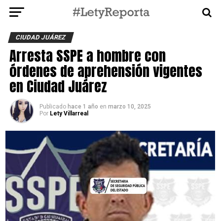
CIUDAD JUÁREZ
Arresta SSPE a hombre con
órdenes de aprehensión vigentes
en Ciudad Juárez
Publicado
hace 1 año
en
marzo 10, 2025
Por
Lety Villarreal