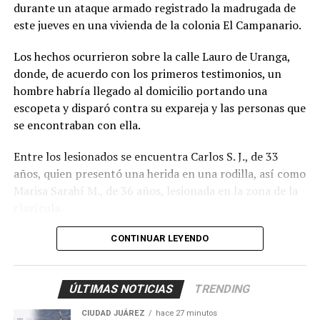
durante un ataque armado registrado la madrugada de
participación de más personas.
este jueves en una vivienda de la colonia El Campanario.
Los hechos ocurrieron sobre la calle Lauro de Uranga,
donde, de acuerdo con los primeros testimonios, un
hombre habría llegado al domicilio portando una
escopeta y disparó contra su expareja y las personas que
se encontraban con ella.
Entre los lesionados se encuentra Carlos S. J., de 33
años, quien presentó una herida en una rodilla, así como
Marisa Sarahí M., de 36 años, lesionada en la zona de la
clavícula.
También fueron atendidos Damián, de 14 años; Ana, de
CONTINUAR LEYENDO
11, y Sarahí, de 9 años, quienes presentaron lesiones
provocadas presuntamente por esquirlas.
ÚLTIMAS NOTICIAS
TRENDING
El probable responsable fue identificado como Abraham
CIUDAD JUÁREZ
hace 27 minutos