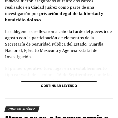
indicios fueron asegurados durante dos cateos
realizados en Ciudad Juárez como parte de una
investigación por
privación ilegal de la libertad y
homicidio doloso
.
Las diligencias se llevaron a cabo la tarde del jueves 6 de
agosto con la participación de elementos de la
Secretaría de Seguridad Pública del Estado, Guardia
Nacional, Ejército Mexicano y Agencia Estatal de
Investigación.
El primer operativo tuvo lugar en un establecimiento
tipo car wash de la colonia
16 de Septiembre
, donde las
autoridades localizaron al tigre de bengala dentro de
CONTINUAR LEYENDO
una jaula, además de un lagarto y cuatro perros.
En el mismo sitio fue asegurada una
Hummer H3
,
vehículo que presuntamente estaría relacionado con los
CIUDAD JUÁREZ
hechos que son investigados.