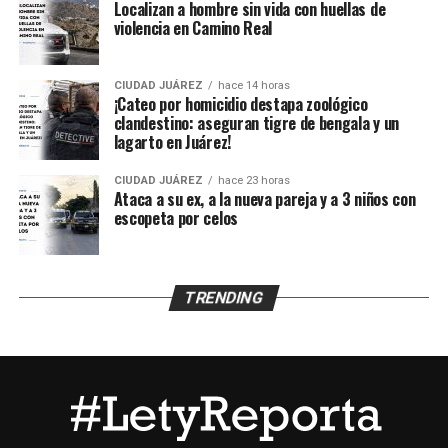
B., de 38 años, expareja de la mujer y presunto padre de
Localizan a hombre sin vida con huellas de
los menores, de acuerdo con información
violencia en Camino Real
proporcionada por un mando policiaco.
CIUDAD JUÁREZ
hace 14 horas
Agentes ministeriales acudieron al lugar para procesar
¡Cateo por homicidio destapa zoológico
la escena, recabar evidencias e iniciar la búsqueda del
clandestino: aseguran tigre de bengala y un
lagarto en Juárez!
presunto agresor, quien hasta el momento no ha sido
detenido.
CIUDAD JUÁREZ
hace 23 horas
Ataca a su ex, a la nueva pareja y a 3 niños con
escopeta por celos
TRENDING