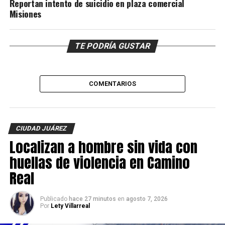
Reportan intento de suicidio en plaza comercial
Misiones
TE PODRÍA GUSTAR
COMENTARIOS
CIUDAD JUÁREZ
Localizan a hombre sin vida con
huellas de violencia en Camino
Real
Publicado
hace 27 minutos
en
agosto 7, 2026
Por
Lety Villarreal