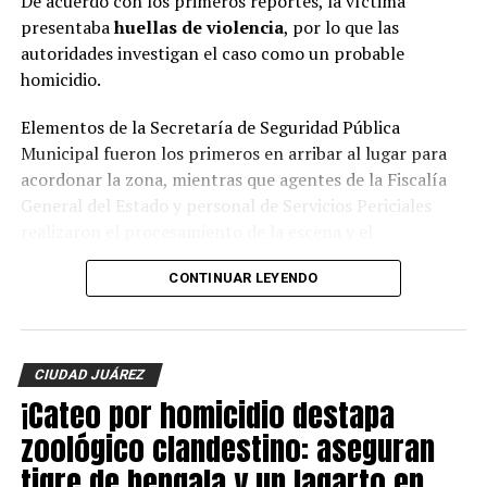
De acuerdo con los primeros reportes, la víctima
presentaba
huellas de violencia
, por lo que las
autoridades investigan el caso como un probable
homicidio.
Elementos de la Secretaría de Seguridad Pública
Municipal fueron los primeros en arribar al lugar para
acordonar la zona, mientras que agentes de la Fiscalía
General del Estado y personal de Servicios Periciales
realizaron el procesamiento de la escena y el
levantamiento de evidencias.
CONTINUAR LEYENDO
Hasta el momento, la identidad de la víctima no ha sido
revelada y las autoridades continúan con las
investigaciones para esclarecer el móvil del crimen y dar
CIUDAD JUÁREZ
con los responsables.
¡Cateo por homicidio destapa
zoológico clandestino: aseguran
tigre de bengala y un lagarto en