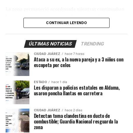
La zona permaneció acordonada mientras continuaban
las investigaciones correspondientes para determinar la
relación de la unidad con el presunto intento de
CONTINUAR LEYENDO
privación ilegal de la libertad.
ÚLTIMAS NOTICIAS
TRENDING
CIUDAD JUÁREZ
hace 7 horas
Ataca a su ex, a la nueva pareja y a 3 niños con
escopeta por celos
ESTADO
hace 1 día
Les disparan a policías estatales en Aldama,
usaron poncha llantas en carretera
CIUDAD JUÁREZ
hace 2 días
Detectan toma clandestina en ducto de
combustible; Guardia Nacional resguarda la
zona