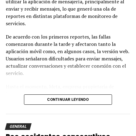
utilizar la aplicación de mensajería, principalmente al
enviar y recibir mensajes, lo que generó una ola de
reportes en distintas plataformas de monitoreo de
servicios.
De acuerdo con los primeros reportes, las fallas
comenzaron durante la tarde y afectaron tanto la
aplicación móvil como, en algunos casos, la versión web.
Usuarios señalaron dificultades para enviar mensajes,
actualizar conversaciones y establecer conexión con el
servicio.
Hasta el momento, Meta, empresa propietaria de
WhatsApp, no ha informado oficialmente las causas de
CONTINUAR LEYENDO
la interrupción ni el tiempo estimado para restablecer
completamente el servicio.
Especialistas recomiendan esperar unos minutos antes
GENERAL
de intentar reinstalar la aplicación, ya que este tipo de