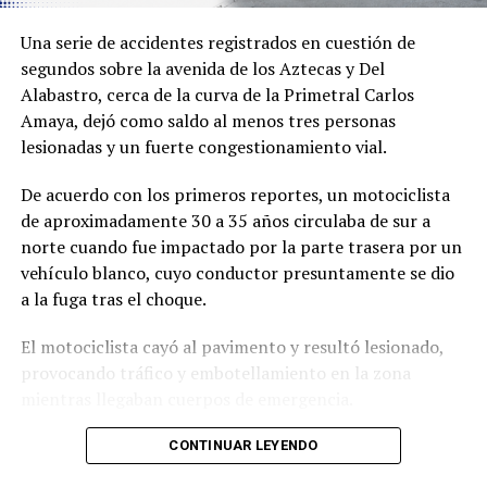
Una serie de accidentes registrados en cuestión de
segundos sobre la avenida de los Aztecas y Del
Alabastro, cerca de la curva de la Primetral Carlos
Amaya, dejó como saldo al menos tres personas
lesionadas y un fuerte congestionamiento vial.
De acuerdo con los primeros reportes, un motociclista
de aproximadamente 30 a 35 años circulaba de sur a
norte cuando fue impactado por la parte trasera por un
vehículo blanco, cuyo conductor presuntamente se dio
a la fuga tras el choque.
El motociclista cayó al pavimento y resultó lesionado,
provocando tráfico y embotellamiento en la zona
mientras llegaban cuerpos de emergencia.
Sin embargo, segundos después ocurrió un segundo
CONTINUAR LEYENDO
accidente. El conductor de un vehículo Dodge