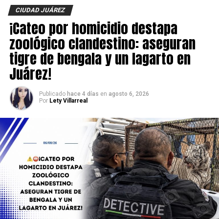
investigaciones para esclarecer el móvil del crimen y dar
CIUDAD JUÁREZ
con los responsables.
¡Cateo por homicidio destapa
zoológico clandestino: aseguran
tigre de bengala y un lagarto en
Juárez!
Publicado
hace 4 días
en
agosto 6, 2026
Por
Lety Villarreal