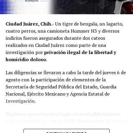
Ciudad Juárez, Chih.-
Un tigre de bengala, un lagarto,
cuatro perros, una camioneta Hummer H3 y diversos
indicios fueron asegurados durante dos cateos
realizados en Ciudad Juárez como parte de una
investigación por
privación ilegal de la libertad y
homicidio doloso
.
Las diligencias se llevaron a cabo la tarde del jueves 6 de
agosto con la participación de elementos de la
Secretaría de Seguridad Pública del Estado, Guardia
Nacional, Ejército Mexicano y Agencia Estatal de
Investigación.
El primer operativo tuvo lugar en un establecimiento
tipo car wash de la colonia
16 de Septiembre
, donde las
autoridades localizaron al tigre de bengala dentro de