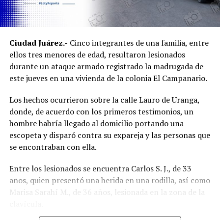
silvestre.
Ambos inmuebles quedaron a disposición del Ministerio
Ciudad Juárez.-
Cinco integrantes de una familia, entre
Público mientras continúan las investigaciones para
ellos tres menores de edad, resultaron lesionados
esclarecer el homicidio y determinar la posible
durante un ataque armado registrado la madrugada de
participación de más personas.
este jueves en una vivienda de la colonia El Campanario.
Los hechos ocurrieron sobre la calle Lauro de Uranga,
donde, de acuerdo con los primeros testimonios, un
hombre habría llegado al domicilio portando una
escopeta y disparó contra su expareja y las personas que
se encontraban con ella.
Entre los lesionados se encuentra Carlos S. J., de 33
años, quien presentó una herida en una rodilla, así como
Marisa Sarahí M., de 36 años, lesionada en la zona de la
clavícula.