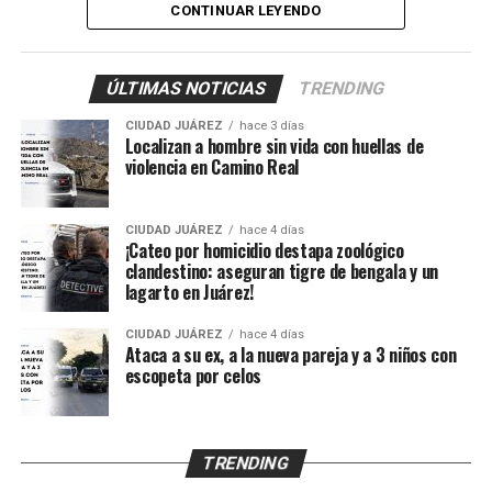
También fueron atendidos Damián, de 14 años; Ana, de
CONTINUAR LEYENDO
11, y Sarahí, de 9 años, quienes presentaron lesiones
provocadas presuntamente por esquirlas.
ÚLTIMAS NOTICIAS
TRENDING
El probable responsable fue identificado como Abraham
CIUDAD JUÁREZ
hace 3 días
B., de 38 años, expareja de la mujer y presunto padre de
Localizan a hombre sin vida con huellas de
los menores, de acuerdo con información
violencia en Camino Real
proporcionada por un mando policiaco.
CIUDAD JUÁREZ
hace 4 días
Agentes ministeriales acudieron al lugar para procesar
¡Cateo por homicidio destapa zoológico
la escena, recabar evidencias e iniciar la búsqueda del
clandestino: aseguran tigre de bengala y un
lagarto en Juárez!
presunto agresor, quien hasta el momento no ha sido
detenido.
CIUDAD JUÁREZ
hace 4 días
Ataca a su ex, a la nueva pareja y a 3 niños con
escopeta por celos
TRENDING