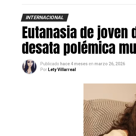
INTERNACIONAL
Eutanasia de joven 
desata polémica mu
Publicado
hace 4 meses
en
marzo 26, 2026
Por
Lety Villarreal