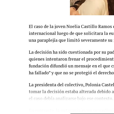
El caso de la joven Noelia Castillo Ramos
internacional luego de que solicitara la e
una paraplejía que limitó severamente su
La decisión ha sido cuestionada por su pa
quienes intentaron frenar el procedimiento
fundación difundió un mensaje en el que cr
ha fallado” y que no se protegió el derecho 
La presidenta del colectivo, Polonia Caste
tomar la decisión estaba alterada debido
el caso debía analizarse bajo ese contexto.
En contraste, la eutanasia es un procedim