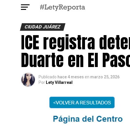
CIUDAD JUÁREZ
ICE registra det
Duarte en El Pas
Publicado
hace 4 meses
en
marzo 25, 2026
Por
Lety Villarreal