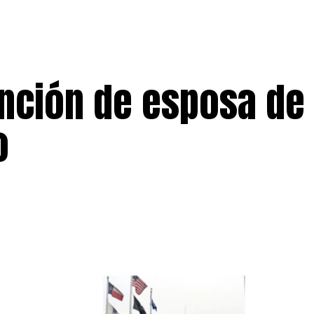
ención de esposa de
o