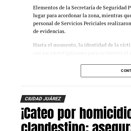
Elementos de la Secretaría de Seguridad P
lugar para acordonar la zona, mientras que
personal de Servicios Periciales realizaro
de evidencias.
Hasta el momento, la identidad de la víct
con las investigaciones para esclarecer el
CONT
CIUDAD JUÁREZ
¡Cateo por homicidi
clandestino: asegur