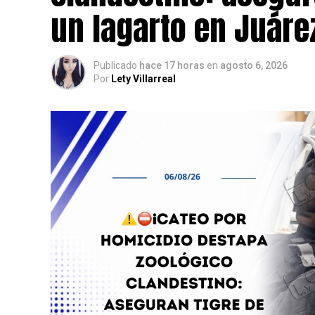
un lagarto en Juáre
Publicado
hace 17 horas
en
agosto 6, 2026
Por
Lety Villarreal