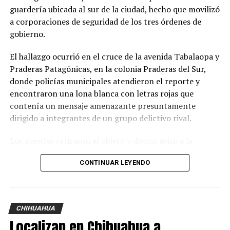
guardería ubicada al sur de la ciudad, hecho que movilizó
a corporaciones de seguridad de los tres órdenes de
gobierno.
El hallazgo ocurrió en el cruce de la avenida Tabalaopa y
Praderas Patagónicas, en la colonia Praderas del Sur,
donde policías municipales atendieron el reporte y
encontraron una lona blanca con letras rojas que
contenía un mensaje amenazante presuntamente
dirigido a integrantes de un grupo delictivo rival.
Los agentes retiraron el objeto y dieron aviso a la
Fiscalía General del Estado, cuyos peritos acudieron
CONTINUAR LEYENDO
para procesar la evidencia e iniciar la carpeta de
investigación correspondiente.
Durante las diligencias, las autoridades confirmaron que
CHIHUAHUA
en el perímetro de la guardería existen cámaras de
Localizan en Chihuahua a
videovigilancia, por lo que las grabaciones serán