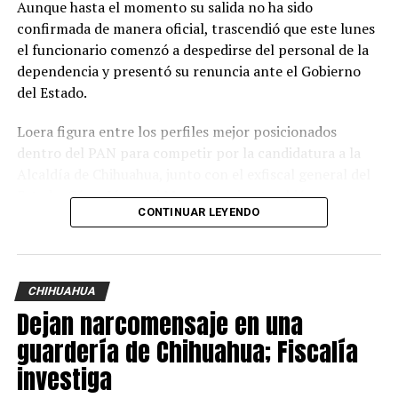
Aunque hasta el momento su salida no ha sido
confirmada de manera oficial, trascendió que este lunes
el funcionario comenzó a despedirse del personal de la
dependencia y presentó su renuncia ante el Gobierno
del Estado.
Loera figura entre los perfiles mejor posicionados
dentro del PAN para competir por la candidatura a la
Alcaldía de Chihuahua, junto con el exfiscal general del
Estado, César Jáuregui Moreno, quien también aparece
CONTINUAR LEYENDO
como uno de los principales aspirantes.
La definición del candidato panista aún no inicia
formalmente; sin embargo, además de Loera y Jáuregui,
CHIHUAHUA
también han sido mencionados como posibles
Dejan narcomensaje en una
contendientes el secretario General de Gobierno,
Santiago de la Peña; la diputada federal María Angélica
guardería de Chihuahua; Fiscalía
Granados; el director de la Junta Municipal de Agua y
investiga
Saneamiento, Alan Falomir, y el diputado Alfredo