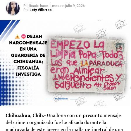
Chávez.
Publicado
hace 1 mes
en
julio 9, 2026
Por
Lety Villarreal
Se espera que en los próximos días el Gobierno del
Estado confirme oficialmente la separación de Rafael
Loera y anuncie quién asumirá la titularidad de la
Secretaría de Desarrollo Humano y Bien Común.
Chihuahua, Chih.-
Una lona con un presunto mensaje
del crimen organizado fue localizada durante la
madrugada de este jueves en la malla perimetral de una