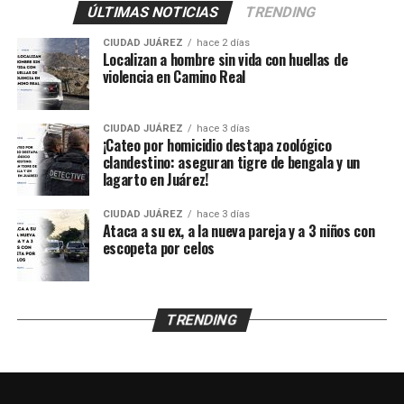
ÚLTIMAS NOTICIAS
TRENDING
Los policías activaron de inmediato el protocolo de
CIUDAD JUÁREZ
hace 2 días
protección para menores y trasladaron al adolescente al
Localizan a hombre sin vida con huellas de
violencia en Camino Real
Centro de Detención Zona Sur, donde fue revisado por
un médico que confirmó que se encontraba en buenas
condiciones de salud.
CIUDAD JUÁREZ
hace 3 días
¡Cateo por homicidio destapa zoológico
clandestino: aseguran tigre de bengala y un
Posteriormente fue puesto a disposición de la Unidad de
lagarto en Juárez!
Niñas, Niños y Adolescentes (UNNA), mientras la
Agencia Estatal de Investigación inició los trámites para
CIUDAD JUÁREZ
hace 3 días
su reunificación con la familia y continuará con las
Ataca a su ex, a la nueva pareja y a 3 niños con
escopeta por celos
investigaciones para esclarecer qué ocurrió durante el
tiempo que permaneció desaparecido.
TRENDING