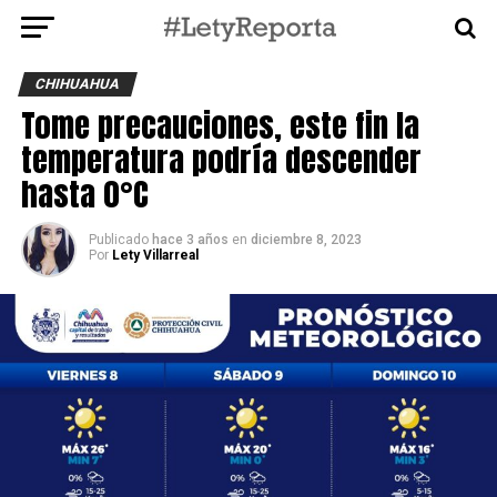
CHIHUAHUA
Tome precauciones, este fin la
temperatura podría descender
hasta 0°C
Publicado
hace 3 años
en
diciembre 8, 2023
Por
Lety Villarreal