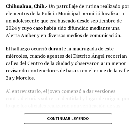
Chihuahua, Chih.-
Un patrullaje de rutina realizado por
elementos de la Policía Municipal permitió localizar a
un adolescente que era buscado desde septiembre de
2024 y cuyo caso había sido difundido mediante una
Alerta Amber y en diversos medios de comunicación.
El hallazgo ocurrió durante la madrugada de este
miércoles, cuando agentes del Distrito Ángel recorrían
calles del Centro de la ciudad y observaron a un menor
revisando contenedores de basura en el cruce de la calle
2a y Morelos.
Al entrevistarlo, el joven comenzó a dar versiones
contradictorias sobre su identidad y lugar de origen, por
lo que los oficiales realizaron una verificación de sus
datos. Fue entonces cuando confirmaron que se trataba
CONTINUAR LEYENDO
de
Axel Jovany Escobar
, de 13 años de edad, quien
contaba con una pesquisa de búsqueda vigente desde el
5 de septiembre de 2024.