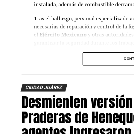
instalada, además de combustible derram
Tras el hallazgo, personal especializado ac
necesarias de reparación y control de la f
el
Ejército Mexicano
y otras autoridade
garantizar la seguridad durante los trabaj
Hasta el momento
no se reportan pers
CONT
mantienen las investigaciones para identifi
CIUDAD JUÁREZ
Desmienten versión
Praderas de Henequ
agentes ingresaron 