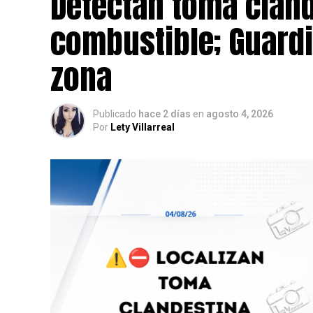
Detectan toma cland
combustible; Guardi
zona
Publicado
hace 2 días
en
agosto 4, 2026
Por
Lety Villarreal