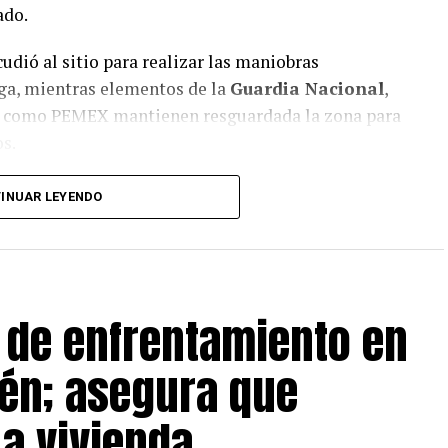
ado.
udió al sitio para realizar las maniobras
uga, mientras elementos de la
Guardia Nacional
,
s como PEMEX mantienen resguardada la zona para
os.
onas detenidas
y las autoridades federales
INUAR LEYENDO
car a los responsables de la instalación ilegal.
 de enfrentamiento en
én; asegura que
a vivienda