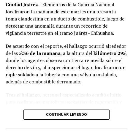
Ciudad Juárez.-
Elementos de la Guardia Nacional
localizaron la mañana de este martes una presunta
toma clandestina en un ducto de combustible, luego de
detectar una anomalía durante un recorrido de
vigilancia terrestre en el tramo Juárez–Chihuahua.
De acuerdo con el reporte, el hallazgo ocurrió alrededor
de las
5:36 de la mañana
, a la altura del
kilómetro 295
,
donde los agentes observaron tierra removida sobre el
derecho de vía y, al inspeccionar el lugar, localizaron un
niple soldado a la tubería con una válvula instalada,
además de combustible derramado.
Tras el hallazgo, personal especializado acudió al sitio
para realizar las maniobras necesarias de reparación y
control de la fuga, mientras elementos de la
Guardia
CONTINUAR LEYENDO
Nacional
, el
Ejército Mexicano
y otras autoridades
como PEMEX mantienen resguardada la zona para
garantizar la seguridad durante los trabajos.