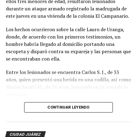
ellos tres menores de edad, resultaron lesionados
durante un ataque armado registrado la madrugada de
este jueves en una vivienda de la colonia El Campanario.
Los hechos ocurrieron sobre la calle Lauro de Uranga,
donde, de acuerdo con los primeros testimonios, un
hombre habría llegado al domicilio portando una
escopeta y disparó contra su expareja y las personas que
se encontraban con ella.
Entre los lesionados se encuentra Carlos S. J., de 33
años, quien presentó una herida en una rodilla, así como
Marisa Sarahí M., de 36 años, lesionada en la zona de la
clavícula.
También fueron atendidos Damián, de 14 años; Ana, de
CONTINUAR LEYENDO
11, y Sarahí, de 9 años, quienes presentaron lesiones
provocadas presuntamente por esquirlas.
CIUDAD JUÁREZ
El probable responsable fue identificado como Abraham