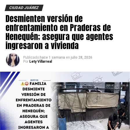
CIUDAD JUÁREZ
Hasta el momento
no se reportan personas detenidas
Desmienten versión de
y las autoridades federales mantienen las
investigaciones para identificar a los responsables de la
enfrentamiento en Praderas de
instalación ilegal.
Henequén; asegura que agentes
ingresaron a vivienda
Publicado
hace 1 semana
en
julio 28, 2026
Por
Lety Villarreal