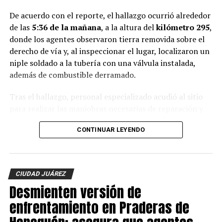
De acuerdo con el reporte, el hallazgo ocurrió alrededor
de las
5:36 de la mañana
, a la altura del
kilómetro 295
,
donde los agentes observaron tierra removida sobre el
derecho de vía y, al inspeccionar el lugar, localizaron un
niple soldado a la tubería con una válvula instalada,
además de combustible derramado.
Tras el hallazgo, personal especializado acudió al sitio
para realizar las maniobras necesarias de reparación y
control de la fuga, mientras elementos de la
Guardia
CONTINUAR LEYENDO
Nacional
, el
Ejército Mexicano
y otras autoridades
como PEMEX mantienen resguardada la zona para
garantizar la seguridad durante los trabajos.
CIUDAD JUÁREZ
Hasta el momento
no se reportan personas detenidas
Desmienten versión de
y las autoridades federales mantienen las
investigaciones para identificar a los responsables de la
enfrentamiento en Praderas de
instalación ilegal.