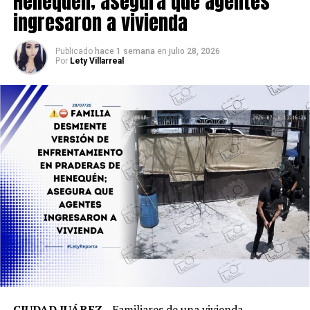
Henequén; asegura que agentes
ingresaron a vivienda
Publicado
hace 1 semana
en
julio 28, 2026
Por
Lety Villarreal
CIUDAD JUÁREZ.-
Familiares de una vivienda