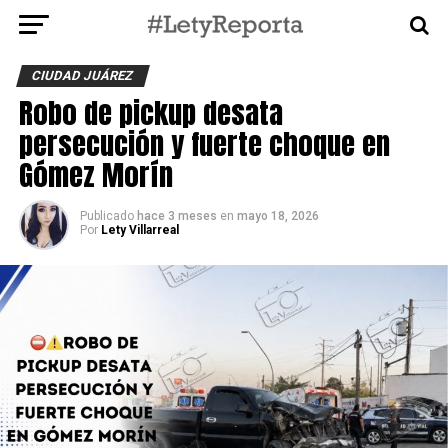
CIUDAD JUÁREZ
Robo de pickup desata
persecución y fuerte choque en
Gómez Morín
Publicado
hace 3 meses
en
mayo 18, 2026
Por
Lety Villarreal