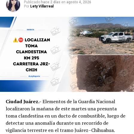
la escena, recabar evidencias e iniciar la búsqueda del
Publicado
hace 2 días
en
agosto 4, 2026
Por
Lety Villarreal
presunto agresor, quien hasta el momento no ha sido
detenido.
Ciudad Juárez.-
Elementos de la Guardia Nacional
localizaron la mañana de este martes una presunta
toma clandestina en un ducto de combustible, luego de
detectar una anomalía durante un recorrido de
vigilancia terrestre en el tramo Juárez–Chihuahua.