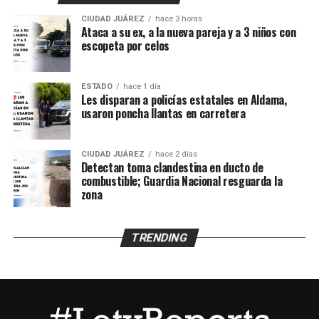
que se meten a las casas
CIUDAD JUÁREZ
hace 3 horas
de gente normal y luego
Ataca a su ex, a la nueva pareja y a 3 niños con
escopeta por celos
los malandros, a gusto”.
ESTADO
hace 1 día
Les disparan a policías estatales en Aldama,
De acuerdo con los primeros reportes, elementos del
usaron poncha llantas en carretera
Grupo Antisecuestro de la Fiscalía General del
Estado
habrían sido presuntamente atacados a balazos
mientras realizaban labores de investigación en un
CIUDAD JUÁREZ
hace 2 días
Detectan toma clandestina en ducto de
domicilio ubicado en el cruce de
Francisco González
combustible; Guardia Nacional resguarda la
Bocanegra y Pradera de Villa Ahumada
, en el
zona
fraccionamiento Praderas de Henequén.
Sin embargo, el testimonio sostiene una versión distinta
TRENDING
de los hechos y niega que se haya registrado un
enfrentamiento en el lugar.
Hasta el momento, la
Fiscalía General del Estado
no