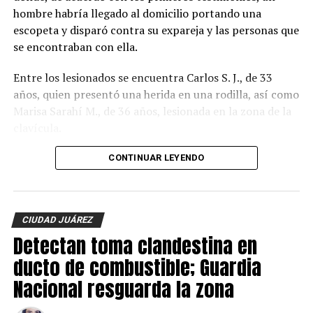
hombre habría llegado al domicilio portando una
escopeta y disparó contra su expareja y las personas que
se encontraban con ella.
Entre los lesionados se encuentra Carlos S. J., de 33
años, quien presentó una herida en una rodilla, así como
Marisa Sarahí M., de 36 años, lesionada en la zona de la
clavícula.
También fueron atendidos Damián, de 14 años; Ana, de
CONTINUAR LEYENDO
11, y Sarahí, de 9 años, quienes presentaron lesiones
provocadas presuntamente por esquirlas.
CIUDAD JUÁREZ
El probable responsable fue identificado como Abraham
Detectan toma clandestina en
B., de 38 años, expareja de la mujer y presunto padre de
los menores, de acuerdo con información
ducto de combustible; Guardia
proporcionada por un mando policiaco.
Nacional resguarda la zona
Agentes ministeriales acudieron al lugar para procesar