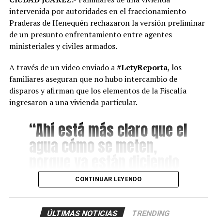
intervenida por autoridades en el fraccionamiento
Praderas de Henequén rechazaron la versión preliminar
de un presunto enfrentamiento entre agentes
ministeriales y civiles armados.
A través de un video enviado a
#LetyReporta
, los
familiares aseguran que no hubo intercambio de
disparos y afirman que los elementos de la Fiscalía
ingresaron a una vivienda particular.
“Ahí está más claro que el
agua cómo se meten,
porque ya están diciendo
que fue una denuncia
CONTINUAR LEYENDO
anónima. Para que
también vea la ciudadanía
ÚLTIMAS NOTICIAS
TRENDING