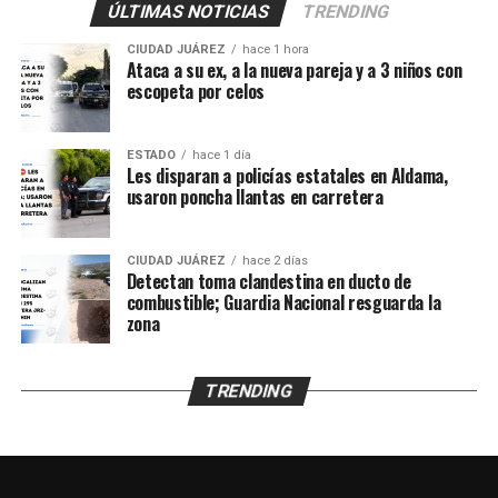
también vea la ciudadanía
ÚLTIMAS NOTICIAS
TRENDING
que se meten a las casas
CIUDAD JUÁREZ
hace 1 hora
de gente normal y luego
Ataca a su ex, a la nueva pareja y a 3 niños con
escopeta por celos
los malandros, a gusto”.
ESTADO
hace 1 día
Les disparan a policías estatales en Aldama,
De acuerdo con los primeros reportes, elementos del
usaron poncha llantas en carretera
Grupo Antisecuestro de la Fiscalía General del
Estado
habrían sido presuntamente atacados a balazos
mientras realizaban labores de investigación en un
CIUDAD JUÁREZ
hace 2 días
Detectan toma clandestina en ducto de
domicilio ubicado en el cruce de
Francisco González
combustible; Guardia Nacional resguarda la
Bocanegra y Pradera de Villa Ahumada
, en el
zona
fraccionamiento Praderas de Henequén.
Sin embargo, el testimonio sostiene una versión distinta
TRENDING
de los hechos y niega que se haya registrado un
enfrentamiento en el lugar.
Hasta el momento, la
Fiscalía General del Estado
no