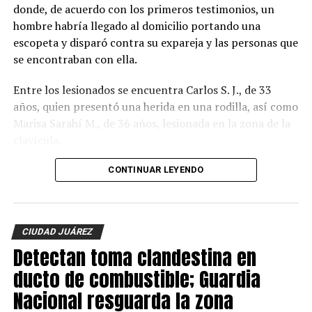
donde, de acuerdo con los primeros testimonios, un
hombre habría llegado al domicilio portando una
escopeta y disparó contra su expareja y las personas que
se encontraban con ella.
Entre los lesionados se encuentra Carlos S. J., de 33
años, quien presentó una herida en una rodilla, así como
Marisa Sarahí M., de 36 años, lesionada en la zona de la
clavícula.
También fueron atendidos Damián, de 14 años; Ana, de
CONTINUAR LEYENDO
11, y Sarahí, de 9 años, quienes presentaron lesiones
provocadas presuntamente por esquirlas.
CIUDAD JUÁREZ
El probable responsable fue identificado como Abraham
Detectan toma clandestina en
B., de 38 años, expareja de la mujer y presunto padre de
los menores, de acuerdo con información
ducto de combustible; Guardia
proporcionada por un mando policiaco.
Nacional resguarda la zona