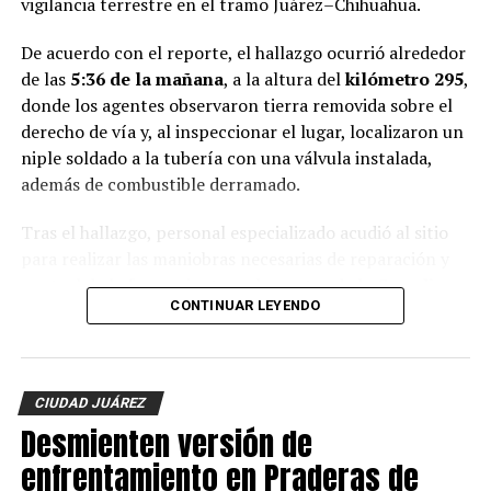
vigilancia terrestre en el tramo Juárez–Chihuahua.
De acuerdo con el reporte, el hallazgo ocurrió alrededor
de las
5:36 de la mañana
, a la altura del
kilómetro 295
,
donde los agentes observaron tierra removida sobre el
derecho de vía y, al inspeccionar el lugar, localizaron un
niple soldado a la tubería con una válvula instalada,
además de combustible derramado.
Tras el hallazgo, personal especializado acudió al sitio
para realizar las maniobras necesarias de reparación y
control de la fuga, mientras elementos de la
Guardia
CONTINUAR LEYENDO
Nacional
, el
Ejército Mexicano
y otras autoridades
como PEMEX mantienen resguardada la zona para
garantizar la seguridad durante los trabajos.
CIUDAD JUÁREZ
Hasta el momento
no se reportan personas detenidas
Desmienten versión de
y las autoridades federales mantienen las
investigaciones para identificar a los responsables de la
enfrentamiento en Praderas de
instalación ilegal.