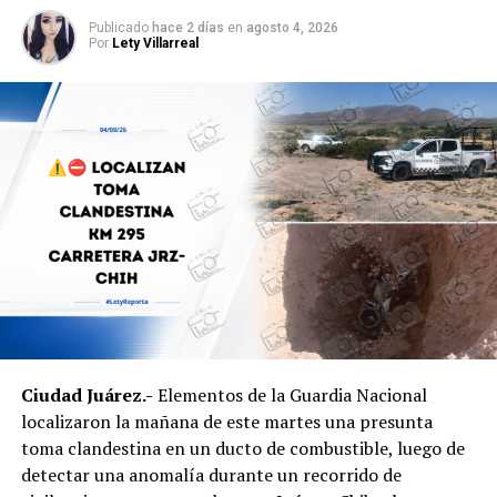
Agentes ministeriales acudieron al lugar para procesar
la escena, recabar evidencias e iniciar la búsqueda del
Publicado
hace 2 días
en
agosto 4, 2026
Por
Lety Villarreal
presunto agresor, quien hasta el momento no ha sido
detenido.
Ciudad Juárez.-
Elementos de la Guardia Nacional
localizaron la mañana de este martes una presunta
toma clandestina en un ducto de combustible, luego de
detectar una anomalía durante un recorrido de