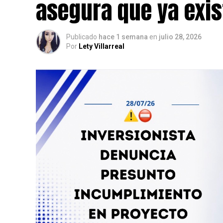
asegura que ya exis
Publicado
hace 1 semana
en
julio 28, 2026
Por
Lety Villarreal