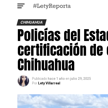
CHIHUAHUA
Policías del Est
certificación d
Chihuahua
Publicado
hace 1 año
en
julio 29, 2025
Por
Lety Villarreal