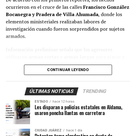
ocurrieron en el cruce de las calles
Francisco González
Bocanegra y Pradera de Villa Ahumada
, donde los
elementos ministeriales realizaban labores de
investigación cuando fueron sorprendidos por sujetos
armados.
Información preliminar señala que los agresores
utilizaron
armas cortas y armas largas
para atacar a
los agentes, quienes repelieron la agresión. Hasta el
CONTINUAR LEYENDO
momento, las autoridades no han informado de manera
oficial si hay personas lesionadas, detenidas o fallecidas
como consecuencia del enfrentamiento.
ÚLTIMAS NOTICIAS
TRENDING
Tras el ataque, elementos de los tres órdenes de
ESTADO
hace 12 horas
gobierno desplegaron un operativo en el sector para
Les disparan a policías estatales en Aldama,
usaron poncha llantas en carretera
localizar a los responsables y asegurar la zona.
Se espera que en las próximas horas la Fiscalía General
CIUDAD JUÁREZ
hace 1 día
del Estado emita información oficial sobre lo ocurrido y