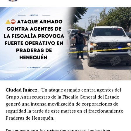
mientras realizaban labores de investigación en un
domicilio ubicado en el cruce de
Francisco González
Bocanegra y Pradera de Villa Ahumada
, en el
fraccionamiento Praderas de Henequén.
Sin embargo, el testimonio sostiene una versión distinta
de los hechos y niega que se haya registrado un
enfrentamiento en el lugar.
Hasta el momento, la
Fiscalía General del Estado
no
ha emitido un posicionamiento oficial para confirmar o
aclarar las circunstancias de la intervención.
Ciudad Juárez.-
Un ataque armado contra agentes del
Grupo Antisecuestro de la Fiscalía General del Estado
generó una intensa movilización de corporaciones de
seguridad la tarde de este martes en el fraccionamiento
Praderas de Henequén.
De acuerdo con los primeros reportes, los hechos