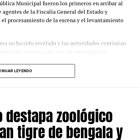
ública Municipal fueron los primeros en arribar al
 agentes de la Fiscalía General del Estado y
n el procesamiento de la escena y el levantamiento
ima no ha sido revelada y las autoridades continúan
 móvil del crimen y dar con los responsables.
INUAR LEYENDO
o destapa zoológico
an tigre de bengala y