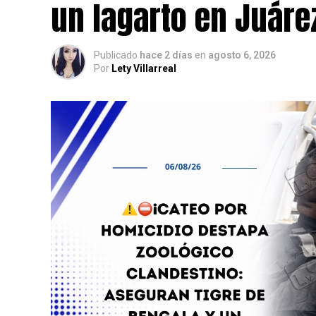
un lagarto en Juáre
Publicado
hace 2 días
en
agosto 6, 2026
Por
Lety Villarreal