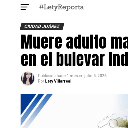
CIUDAD JUÁREZ
Muere adulto ma
en el bulevar I
Publicado
hace 1 mes
en
julio 5, 2026
Por
Lety Villarreal