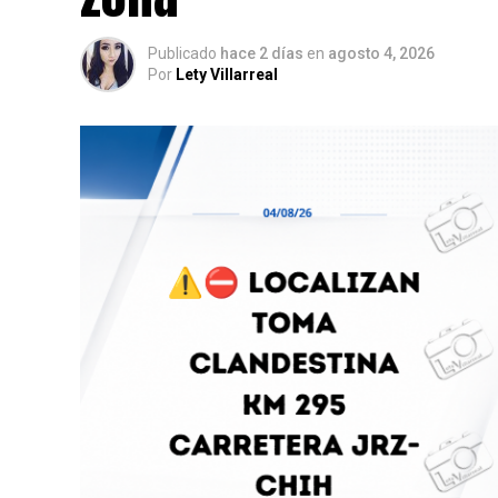
Publicado
hace 2 días
en
agosto 4, 2026
Por
Lety Villarreal