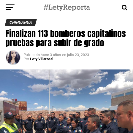
CHIHUAHUA
Finalizan 113 bomberos capitalinos
pruebas para subir de grado
Publicado
hace 3 años
en
julio 23, 2023
Por
Lety Villarreal