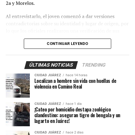
2a y Morelos.
Al entrevistarlo, el joven comenzó a dar versiones
contradictorias sobre su identidad y lugar de origen, por
lo que los oficiales realizaron una verificación de sus
datos. Fue entonces cuando confirmaron que se trataba
CONTINUAR LEYENDO
de
Axel Jovany Escobar
, de 13 años de edad, quien
contaba con una pesquisa de búsqueda vigente desde el
5 de septiembre de 2024.
ÚLTIMAS NOTICIAS
TRENDING
Los policías activaron de inmediato el protocolo de
CIUDAD JUÁREZ
hace 14 horas
protección para menores y trasladaron al adolescente al
Localizan a hombre sin vida con huellas de
violencia en Camino Real
Centro de Detención Zona Sur, donde fue revisado por
un médico que confirmó que se encontraba en buenas
condiciones de salud.
CIUDAD JUÁREZ
hace 1 día
¡Cateo por homicidio destapa zoológico
clandestino: aseguran tigre de bengala y un
Posteriormente fue puesto a disposición de la Unidad de
lagarto en Juárez!
Niñas, Niños y Adolescentes (UNNA), mientras la
Agencia Estatal de Investigación inició los trámites para
CIUDAD JUÁREZ
hace 2 días