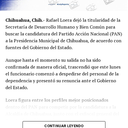
Chihuahua, Chih.-
Rafael Loera dejó la titularidad de la
Secretaría de Desarrollo Humano y Bien Común para
buscar la candidatura del Partido Acción Nacional (PAN)
a la Presidencia Municipal de Chihuahua, de acuerdo con
fuentes del Gobierno del Estado.
Aunque hasta el momento su salida no ha sido
confirmada de manera oficial, trascendió que este lunes
el funcionario comenzó a despedirse del personal de la
dependencia y presentó su renuncia ante el Gobierno
del Estado.
Loera figura entre los perfiles mejor posicionados
dentro del PAN para competir por la candidatura a la
Alcaldía de Chihuahua, junto con el exfiscal general del
Estado, César Jáuregui Moreno, quien también aparece
CONTINUAR LEYENDO
como uno de los principales aspirantes.