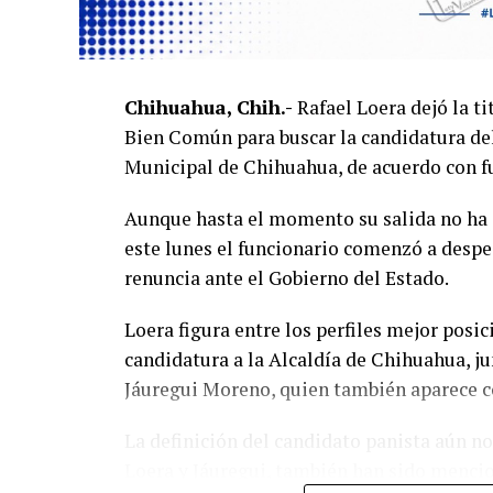
Chihuahua, Chih.-
Rafael Loera dejó la t
Bien Común para buscar la candidatura del
Municipal de Chihuahua, de acuerdo con fu
Aunque hasta el momento su salida no ha 
este lunes el funcionario comenzó a despe
renuncia ante el Gobierno del Estado.
Loera figura entre los perfiles mejor posi
candidatura a la Alcaldía de Chihuahua, ju
Jáuregui Moreno, quien también aparece c
La definición del candidato panista aún n
Loera y Jáuregui, también han sido menci