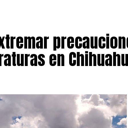
extremar precaucion
raturas en Chihuah