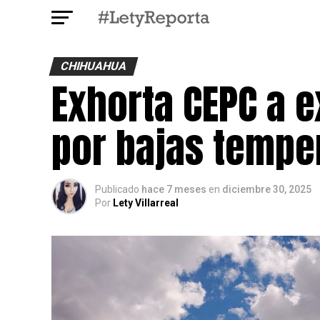
CHIHUAHUA
Exhorta CEPC a 
por bajas tempe
Publicado
hace 7 meses
en
diciembre 30, 2025
Por
Lety Villarreal