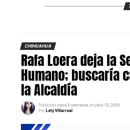
CHIHUAHUA
Rafa Loera deja la S
Humano; buscaría c
la Alcaldía
Publicado
hace 3 semanas
en
julio 13, 2026
Por
Lety Villarreal