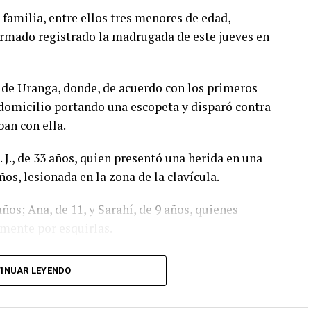
familia, entre ellos tres menores de edad,
armado registrado la madrugada de este jueves en
o de Uranga, donde, de acuerdo con los primeros
domicilio portando una escopeta y disparó contra
ban con ella.
 J., de 33 años, quien presentó una herida en una
ños, lesionada en la zona de la clavícula.
os; Ana, de 11, y Sarahí, de 9 años, quienes
mente por esquirlas.
omo Abraham B., de 38 años, expareja de la mujer y
INUAR LEYENDO
do con información proporcionada por un mando