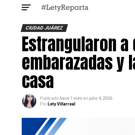
CIUDAD JUÁREZ
Estrangularon a 
embarazadas y l
casa
Publicado
hace 1 mes
en
julio 4, 2026
Por
Lety Villarreal