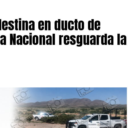
ara procesar la escena, recabar evidencias e iniciar
asta el momento no ha sido detenido.
estina en ducto de
a Nacional resguarda la