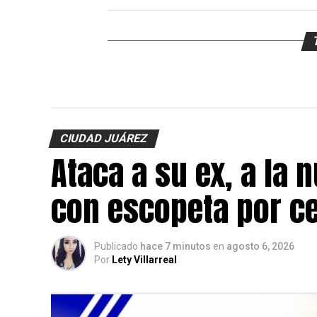
CIUDAD JUÁREZ
Ataca a su ex, a la 
con escopeta por c
Publicado
hace 7 minutos
en
agosto 6, 2026
Por
Lety Villarreal