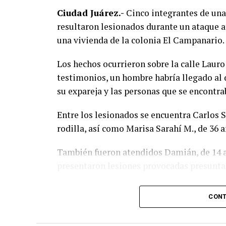
Ciudad Juárez.-
Cinco integrantes de una 
resultaron lesionados durante un ataque 
una vivienda de la colonia El Campanario.
Los hechos ocurrieron sobre la calle Laur
testimonios, un hombre habría llegado al 
su expareja y las personas que se encontra
Entre los lesionados se encuentra Carlos S.
rodilla, así como Marisa Sarahí M., de 36 a
También fueron atendidos Damián, de 14 añ
presentaron lesiones provocadas presunta
El probable responsable fue identificado c
CONT
presunto padre de los menores, de acuer
policiaco.