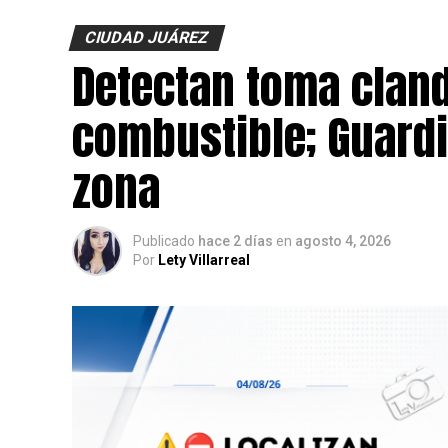
Agentes ministeriales acudieron al lugar p
CIUDAD JUÁREZ
la búsqueda del presunto agresor, quien h
Detectan toma cland
combustible; Guardi
zona
Publicado
hace 2 días
en
agosto 4, 2026
Por
Lety Villarreal