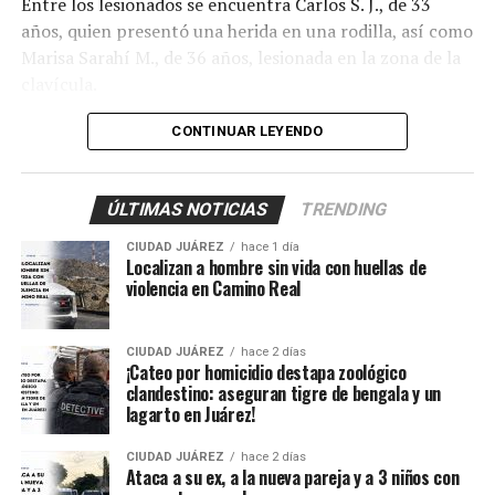
Entre los lesionados se encuentra Carlos S. J., de 33
años, quien presentó una herida en una rodilla, así como
Marisa Sarahí M., de 36 años, lesionada en la zona de la
clavícula.
También fueron atendidos Damián, de 14 años; Ana, de
CONTINUAR LEYENDO
11, y Sarahí, de 9 años, quienes presentaron lesiones
provocadas presuntamente por esquirlas.
ÚLTIMAS NOTICIAS
TRENDING
El probable responsable fue identificado como Abraham
CIUDAD JUÁREZ
hace 1 día
B., de 38 años, expareja de la mujer y presunto padre de
Localizan a hombre sin vida con huellas de
los menores, de acuerdo con información
violencia en Camino Real
proporcionada por un mando policiaco.
CIUDAD JUÁREZ
hace 2 días
Agentes ministeriales acudieron al lugar para procesar
¡Cateo por homicidio destapa zoológico
la escena, recabar evidencias e iniciar la búsqueda del
clandestino: aseguran tigre de bengala y un
lagarto en Juárez!
presunto agresor, quien hasta el momento no ha sido
detenido.
CIUDAD JUÁREZ
hace 2 días
Ataca a su ex, a la nueva pareja y a 3 niños con