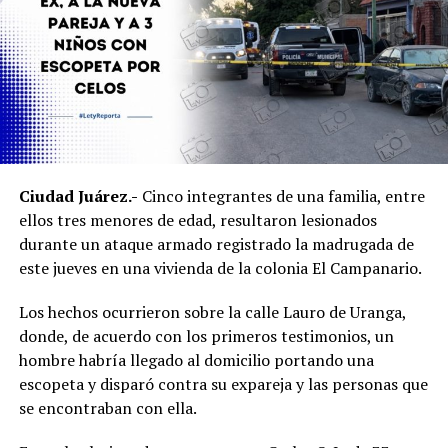
la carpeta de investigación.
Personal de la Procuraduría Federal de Protección al
Ambiente acudió al sitio para hacerse cargo del
resguardo y atención de los ejemplares de fauna
silvestre.
Ambos inmuebles quedaron a disposición del Ministerio
Ciudad Juárez.-
Cinco integrantes de una familia, entre
Público mientras continúan las investigaciones para
ellos tres menores de edad, resultaron lesionados
esclarecer el homicidio y determinar la posible
durante un ataque armado registrado la madrugada de
participación de más personas.
este jueves en una vivienda de la colonia El Campanario.
Los hechos ocurrieron sobre la calle Lauro de Uranga,
donde, de acuerdo con los primeros testimonios, un
hombre habría llegado al domicilio portando una
escopeta y disparó contra su expareja y las personas que
se encontraban con ella.