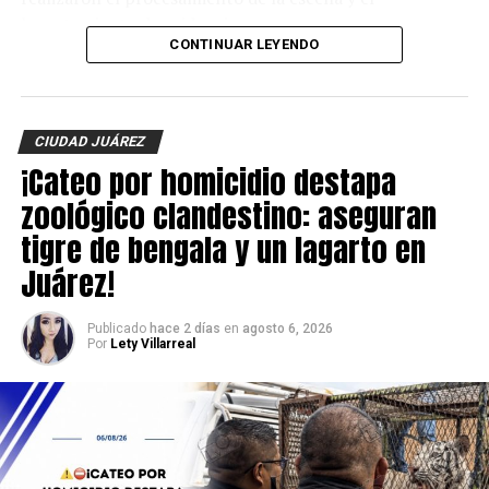
levantamiento de evidencias.
CONTINUAR LEYENDO
Hasta el momento, la identidad de la víctima no ha sido
revelada y las autoridades continúan con las
investigaciones para esclarecer el móvil del crimen y dar
CIUDAD JUÁREZ
con los responsables.
¡Cateo por homicidio destapa
zoológico clandestino: aseguran
tigre de bengala y un lagarto en
Juárez!
Publicado
hace 2 días
en
agosto 6, 2026
Por
Lety Villarreal