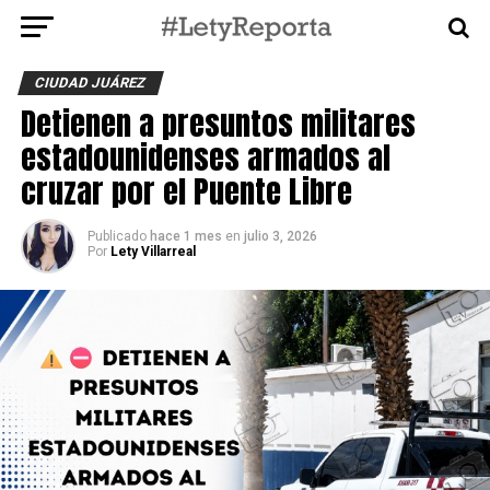
CIUDAD JUÁREZ
Detienen a presuntos militares
estadounidenses armados al
cruzar por el Puente Libre
Publicado
hace 1 mes
en
julio 3, 2026
Por
Lety Villarreal