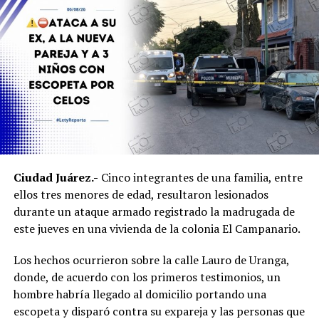
indicios, entre ellos
rastros hemáticos
, los cuales
quedaron bajo resguardo para su análisis e integración a
la carpeta de investigación.
Personal de la Procuraduría Federal de Protección al
Ambiente acudió al sitio para hacerse cargo del
resguardo y atención de los ejemplares de fauna
silvestre.
Ambos inmuebles quedaron a disposición del Ministerio
Ciudad Juárez.-
Cinco integrantes de una familia, entre
Público mientras continúan las investigaciones para
ellos tres menores de edad, resultaron lesionados
esclarecer el homicidio y determinar la posible
durante un ataque armado registrado la madrugada de
participación de más personas.
este jueves en una vivienda de la colonia El Campanario.
Los hechos ocurrieron sobre la calle Lauro de Uranga,
donde, de acuerdo con los primeros testimonios, un
hombre habría llegado al domicilio portando una
escopeta y disparó contra su expareja y las personas que