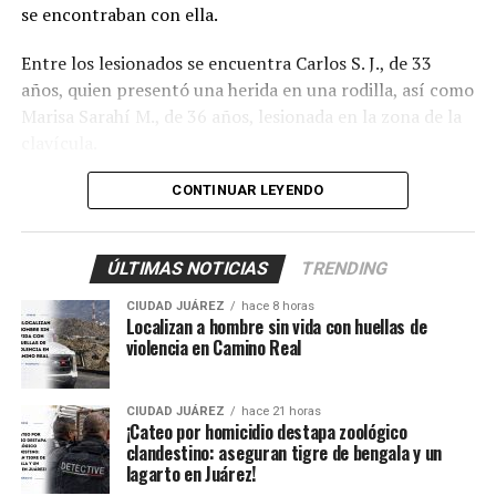
se encontraban con ella.
Entre los lesionados se encuentra Carlos S. J., de 33
años, quien presentó una herida en una rodilla, así como
Marisa Sarahí M., de 36 años, lesionada en la zona de la
clavícula.
También fueron atendidos Damián, de 14 años; Ana, de
CONTINUAR LEYENDO
11, y Sarahí, de 9 años, quienes presentaron lesiones
provocadas presuntamente por esquirlas.
ÚLTIMAS NOTICIAS
TRENDING
El probable responsable fue identificado como Abraham
CIUDAD JUÁREZ
hace 8 horas
B., de 38 años, expareja de la mujer y presunto padre de
Localizan a hombre sin vida con huellas de
los menores, de acuerdo con información
violencia en Camino Real
proporcionada por un mando policiaco.
CIUDAD JUÁREZ
hace 21 horas
Agentes ministeriales acudieron al lugar para procesar
¡Cateo por homicidio destapa zoológico
la escena, recabar evidencias e iniciar la búsqueda del
clandestino: aseguran tigre de bengala y un
lagarto en Juárez!
presunto agresor, quien hasta el momento no ha sido