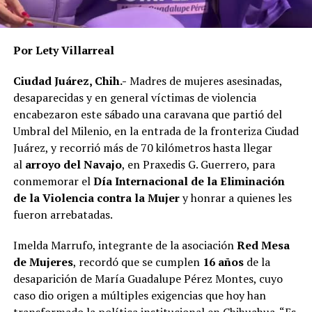
Por Lety Villarreal
Ciudad Juárez, Chih.-
Madres de mujeres asesinadas,
desaparecidas y en general víctimas de violencia
encabezaron este sábado una caravana que partió del
Umbral del Milenio, en la entrada de la fronteriza Ciudad
Juárez, y recorrió más de 70 kilómetros hasta llegar
al
arroyo del Navajo
, en Praxedis G. Guerrero, para
conmemorar el
Día Internacional de la Eliminación
de la Violencia contra la Mujer
y honrar a quienes les
fueron arrebatadas.
Imelda Marrufo, integrante de la asociación
Red Mesa
de Mujeres
, recordó que se cumplen
16 años
de la
desaparición de María Guadalupe Pérez Montes, cuyo
caso dio origen a múltiples exigencias que hoy han
transformado la política institucional en Chihuahua. “Es