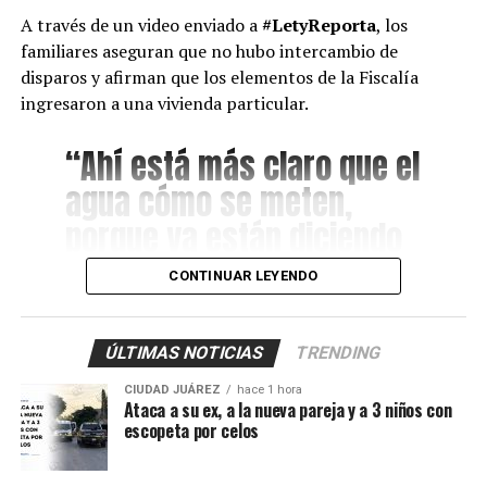
A través de un video enviado a
#LetyReporta
, los
familiares aseguran que no hubo intercambio de
disparos y afirman que los elementos de la Fiscalía
ingresaron a una vivienda particular.
“Ahí está más claro que el
agua cómo se meten,
porque ya están diciendo
que fue una denuncia
CONTINUAR LEYENDO
anónima. Para que
también vea la ciudadanía
ÚLTIMAS NOTICIAS
TRENDING
que se meten a las casas
CIUDAD JUÁREZ
hace 1 hora
de gente normal y luego
Ataca a su ex, a la nueva pareja y a 3 niños con
escopeta por celos
los malandros, a gusto”.