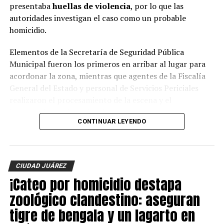
presentaba
huellas de violencia
, por lo que las
autoridades investigan el caso como un probable
homicidio.
Elementos de la Secretaría de Seguridad Pública
Municipal fueron los primeros en arribar al lugar para
acordonar la zona, mientras que agentes de la Fiscalía
General del Estado y personal de Servicios Periciales
realizaron el procesamiento de la escena y el
levantamiento de evidencias.
CONTINUAR LEYENDO
Hasta el momento, la identidad de la víctima no ha sido
revelada y las autoridades continúan con las
investigaciones para esclarecer el móvil del crimen y dar
CIUDAD JUÁREZ
con los responsables.
¡Cateo por homicidio destapa
zoológico clandestino: aseguran
tigre de bengala y un lagarto en