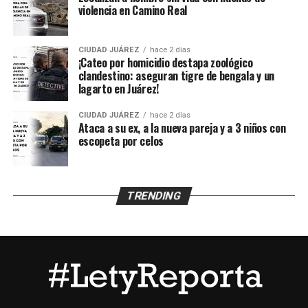
los menores, de acuerdo con información
violencia en Camino Real
proporcionada por un mando policiaco.
CIUDAD JUÁREZ
hace 2 días
Agentes ministeriales acudieron al lugar para procesar
¡Cateo por homicidio destapa zoológico
la escena, recabar evidencias e iniciar la búsqueda del
clandestino: aseguran tigre de bengala y un
lagarto en Juárez!
presunto agresor, quien hasta el momento no ha sido
detenido.
CIUDAD JUÁREZ
hace 2 días
Ataca a su ex, a la nueva pareja y a 3 niños con
escopeta por celos
TRENDING