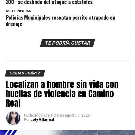
300” se deslinda del ataque a estatales
NO TE PIERDAS
Policías Municipales rescatan perrito atrapado en
drenaje
TE PODRÍA GUSTAR
CIUDAD JUÁREZ
Localizan a hombre sin vida con
huellas de violencia en Camino
Real
Publicado
hace 1 día
en
agosto 7, 2026
Por
Lety Villarreal