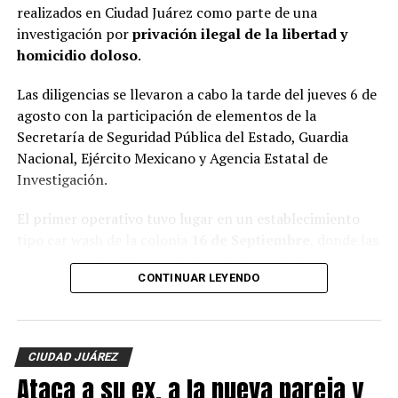
realizados en Ciudad Juárez como parte de una
investigación por
privación ilegal de la libertad y
homicidio doloso
.
Las diligencias se llevaron a cabo la tarde del jueves 6 de
agosto con la participación de elementos de la
Secretaría de Seguridad Pública del Estado, Guardia
Nacional, Ejército Mexicano y Agencia Estatal de
Investigación.
El primer operativo tuvo lugar en un establecimiento
tipo car wash de la colonia
16 de Septiembre
, donde las
autoridades localizaron al tigre de bengala dentro de
CONTINUAR LEYENDO
una jaula, además de un lagarto y cuatro perros.
En el mismo sitio fue asegurada una
Hummer H3
,
vehículo que presuntamente estaría relacionado con los
CIUDAD JUÁREZ
hechos que son investigados.
Ataca a su ex, a la nueva pareja y