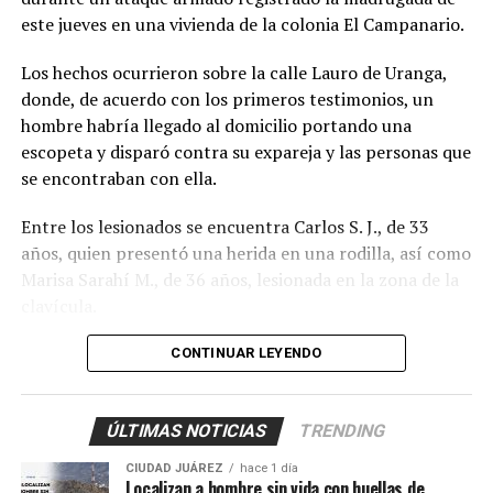
participación de más personas.
este jueves en una vivienda de la colonia El Campanario.
Los hechos ocurrieron sobre la calle Lauro de Uranga,
donde, de acuerdo con los primeros testimonios, un
hombre habría llegado al domicilio portando una
escopeta y disparó contra su expareja y las personas que
se encontraban con ella.
Entre los lesionados se encuentra Carlos S. J., de 33
años, quien presentó una herida en una rodilla, así como
Marisa Sarahí M., de 36 años, lesionada en la zona de la
clavícula.
También fueron atendidos Damián, de 14 años; Ana, de
CONTINUAR LEYENDO
11, y Sarahí, de 9 años, quienes presentaron lesiones
provocadas presuntamente por esquirlas.
ÚLTIMAS NOTICIAS
TRENDING
El probable responsable fue identificado como Abraham
CIUDAD JUÁREZ
hace 1 día
B., de 38 años, expareja de la mujer y presunto padre de
Localizan a hombre sin vida con huellas de