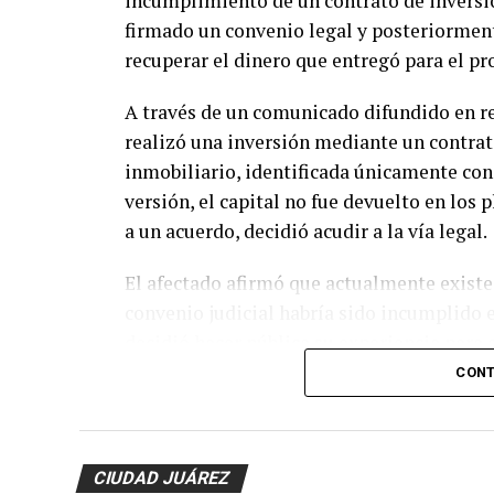
incumplimiento de un contrato de inversió
firmado un convenio legal y posteriormen
recuperar el dinero que entregó para el pr
A través de un comunicado difundido en re
realizó una inversión mediante un contrat
inmobiliario, identificada únicamente con
versión, el capital no fue devuelto en los p
a un acuerdo, decidió acudir a la vía legal.
El afectado afirmó que actualmente existe 
convenio judicial habría sido incumplido 
decidió hacer pública su experiencia para 
documentar las inversiones, firmar contrat
CONT
En entrevista para este medio, explicó que
compra, remodelación y posterior venta de 
CIUDAD JUÁREZ
recibirían un rendimiento a los tres meses 