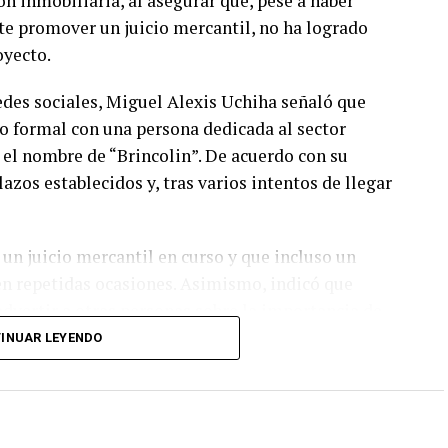
n inmobiliaria, al asegurar que, pese a haber
te promover un juicio mercantil, no ha logrado
oyecto.
des sociales, Miguel Alexis Uchiha señaló que
o formal con una persona dedicada al sector
 el nombre de “Brincolin”. De acuerdo con su
lazos establecidos y, tras varios intentos de llegar
un juicio mercantil en curso y que incluso un
en repetidas ocasiones. Asimismo, indicó que
advertir a otras personas sobre la importancia de
os y exigir pagarés antes de entregar dinero.
INUAR LEYENDO
 el esquema consistía en invertir recursos para la
viviendas. Según el contrato, los inversionistas
y la devolución del capital a los seis meses.