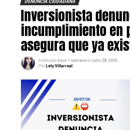
DENUNCIA CIUDADANA
Inversionista denun
incumplimiento en p
asegura que ya exis
Publicado
hace 1 semana
en
julio 28, 2026
Por
Lety Villarreal