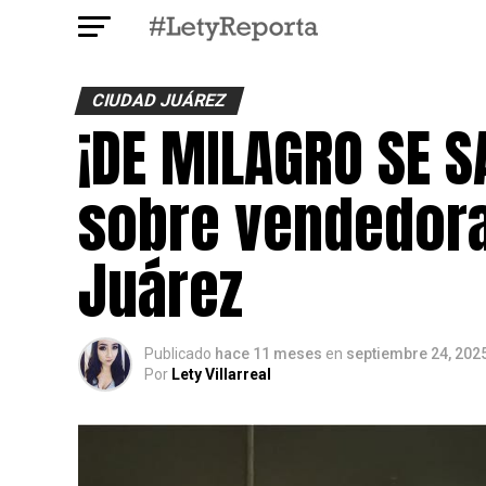
CIUDAD JUÁREZ
¡DE MILAGRO SE S
sobre vendedora
Juárez
Publicado
hace 11 meses
en
septiembre 24, 202
Por
Lety Villarreal