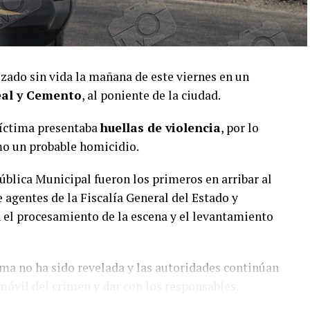
izado sin vida la mañana de este viernes en un
al y Cemento
, al poniente de la ciudad.
víctima presentaba
huellas de violencia
, por lo
mo un probable homicidio.
ública Municipal fueron los primeros en arribar al
 agentes de la Fiscalía General del Estado y
n el procesamiento de la escena y el levantamiento
ima no ha sido revelada y las autoridades continúan
 móvil del crimen y dar con los responsables.