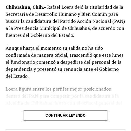
Chihuahua, Chih.-
Rafael Loera dejó la titularidad de la
Secretaría de Desarrollo Humano y Bien Común para
buscar la candidatura del Partido Acción Nacional (PAN)
a la Presidencia Municipal de Chihuahua, de acuerdo con
fuentes del Gobierno del Estado.
Aunque hasta el momento su salida no ha sido
confirmada de manera oficial, trascendió que este lunes
el funcionario comenzó a despedirse del personal de la
dependencia y presentó su renuncia ante el Gobierno
del Estado.
Loera figura entre los perfiles mejor posicionados
dentro del PAN para competir por la candidatura a la
Alcaldía de Chihuahua, junto con el exfiscal general del
Estado, César Jáuregui Moreno, quien también aparece
CONTINUAR LEYENDO
como uno de los principales aspirantes.
La definición del candidato panista aún no inicia