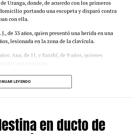
o de Uranga, donde, de acuerdo con los primeros
domicilio portando una escopeta y disparó contra
ban con ella.
 J., de 33 años, quien presentó una herida en una
ños, lesionada en la zona de la clavícula.
os; Ana, de 11, y Sarahí, de 9 años, quienes
mente por esquirlas.
omo Abraham B., de 38 años, expareja de la mujer y
INUAR LEYENDO
do con información proporcionada por un mando
ara procesar la escena, recabar evidencias e iniciar
asta el momento no ha sido detenido.
estina en ducto de