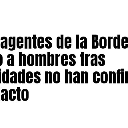
 agentes de la Bord
o a hombres tras
ridades no han conf
xacto