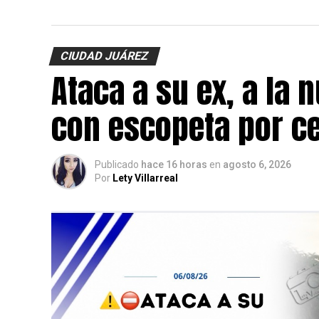
CIUDAD JUÁREZ
Ataca a su ex, a la 
con escopeta por c
Publicado
hace 16 horas
en
agosto 6, 2026
Por
Lety Villarreal