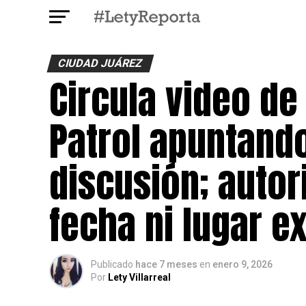
CIUDAD JUÁREZ
Circula video de
Patrol apuntand
discusión; auto
fecha ni lugar e
Publicado
hace 7 meses
en
enero 9, 2026
Por
Lety Villarreal