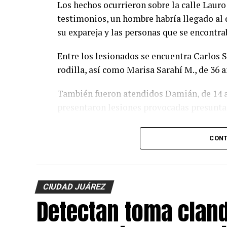
Los hechos ocurrieron sobre la calle Laur
testimonios, un hombre habría llegado al 
su expareja y las personas que se encontra
Entre los lesionados se encuentra Carlos S.
rodilla, así como Marisa Sarahí M., de 36 a
También fueron atendidos Damián, de 14 añ
presentaron lesiones provocadas presunta
El probable responsable fue identificado c
CONT
presunto padre de los menores, de acuer
policiaco.
Agentes ministeriales acudieron al lugar p
CIUDAD JUÁREZ
la búsqueda del presunto agresor, quien h
Detectan toma cland