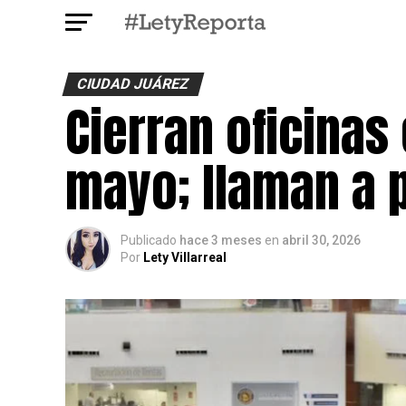
CIUDAD JUÁREZ
Cierran oficinas
mayo; llaman a 
Publicado
hace 3 meses
en
abril 30, 2026
Por
Lety Villarreal