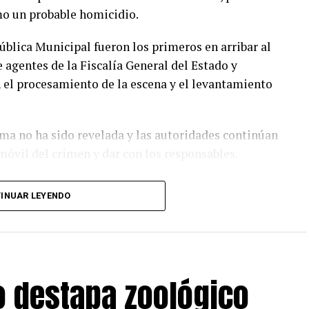
mo un probable homicidio.
ública Municipal fueron los primeros en arribar al
 agentes de la Fiscalía General del Estado y
n el procesamiento de la escena y el levantamiento
ima no ha sido revelada y las autoridades continúan
 móvil del crimen y dar con los responsables.
INUAR LEYENDO
o destapa zoológico