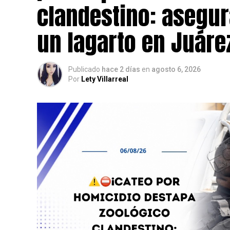
clandestino: asegur
un lagarto en Juáre
Publicado
hace 2 días
en
agosto 6, 2026
Por
Lety Villarreal