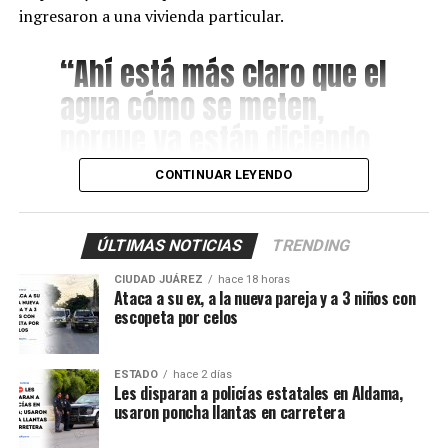
ingresaron a una vivienda particular.
“Ahí está más claro que el
agua cómo se meten,
porque ya están diciendo
que fue una denuncia
CONTINUAR LEYENDO
anónima. Para que
también vea la ciudadanía
ÚLTIMAS NOTICIAS
TRENDING
que se meten a las casas
CIUDAD JUÁREZ
hace 18 horas
de gente normal y luego
Ataca a su ex, a la nueva pareja y a 3 niños con
escopeta por celos
los malandros, a gusto”.
ESTADO
hace 2 días
Les disparan a policías estatales en Aldama,
De acuerdo con los primeros reportes, elementos del
usaron poncha llantas en carretera
Grupo Antisecuestro de la Fiscalía General del
Estado
habrían sido presuntamente atacados a balazos