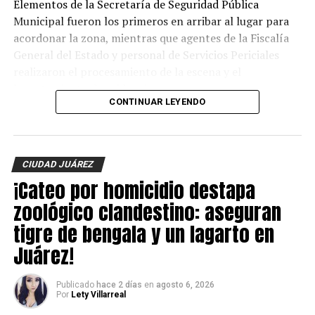
Elementos de la Secretaría de Seguridad Pública
Municipal fueron los primeros en arribar al lugar para
acordonar la zona, mientras que agentes de la Fiscalía
General del Estado y personal de Servicios Periciales
realizaron el procesamiento de la escena y el
levantamiento de evidencias.
CONTINUAR LEYENDO
Hasta el momento, la identidad de la víctima no ha sido
revelada y las autoridades continúan con las
investigaciones para esclarecer el móvil del crimen y dar
CIUDAD JUÁREZ
con los responsables.
¡Cateo por homicidio destapa
zoológico clandestino: aseguran
tigre de bengala y un lagarto en
Juárez!
Publicado
hace 2 días
en
agosto 6, 2026
Por
Lety Villarreal