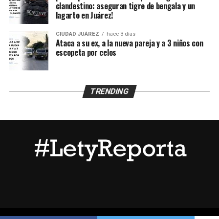
la escena, recabar evidencias e iniciar la búsqueda del
clandestino: aseguran tigre de bengala y un
lagarto en Juárez!
presunto agresor, quien hasta el momento no ha sido
detenido.
CIUDAD JUÁREZ
hace 3 días
Ataca a su ex, a la nueva pareja y a 3 niños con
escopeta por celos
TRENDING