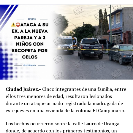
homicidio registrado entre el 31 de julio y el 1 de agosto.
Durante la inspección fueron localizados diversos
indicios, entre ellos
rastros hemáticos
, los cuales
quedaron bajo resguardo para su análisis e integración a
la carpeta de investigación.
Personal de la Procuraduría Federal de Protección al
Ambiente acudió al sitio para hacerse cargo del
resguardo y atención de los ejemplares de fauna
silvestre.
Ambos inmuebles quedaron a disposición del Ministerio
Ciudad Juárez.-
Cinco integrantes de una familia, entre
Público mientras continúan las investigaciones para
ellos tres menores de edad, resultaron lesionados
esclarecer el homicidio y determinar la posible
durante un ataque armado registrado la madrugada de
participación de más personas.
este jueves en una vivienda de la colonia El Campanario.
Los hechos ocurrieron sobre la calle Lauro de Uranga,
donde, de acuerdo con los primeros testimonios, un