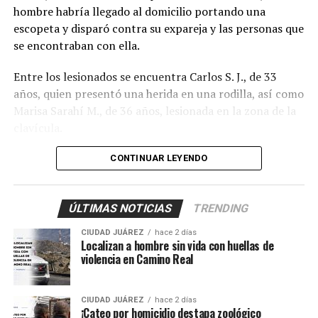
hombre habría llegado al domicilio portando una
escopeta y disparó contra su expareja y las personas que
se encontraban con ella.
Entre los lesionados se encuentra Carlos S. J., de 33
años, quien presentó una herida en una rodilla, así como
Marisa Sarahí M., de 36 años, lesionada en la zona de la
clavícula.
También fueron atendidos Damián, de 14 años; Ana, de
CONTINUAR LEYENDO
11, y Sarahí, de 9 años, quienes presentaron lesiones
provocadas presuntamente por esquirlas.
ÚLTIMAS NOTICIAS
TRENDING
El probable responsable fue identificado como Abraham
CIUDAD JUÁREZ
hace 2 días
B., de 38 años, expareja de la mujer y presunto padre de
Localizan a hombre sin vida con huellas de
los menores, de acuerdo con información
violencia en Camino Real
proporcionada por un mando policiaco.
CIUDAD JUÁREZ
hace 2 días
Agentes ministeriales acudieron al lugar para procesar
¡Cateo por homicidio destapa zoológico