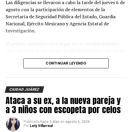
Las diligencias se llevaron a cabo la tarde del jueves 6 de
agosto con la participación de elementos de la
Secretaría de Seguridad Pública del Estado, Guardia
Nacional, Ejército Mexicano y Agencia Estatal de
Investigación.
El primer operativo tuvo lugar en un establecimiento
tipo car wash de la colonia
16 de Septiembre
, donde las
autoridades localizaron al tigre de bengala dentro de
CONTINUAR LEYENDO
una jaula, además de un lagarto y cuatro perros.
En el mismo sitio fue asegurada una
Hummer H3
,
vehículo que presuntamente estaría relacionado con los
CIUDAD JUÁREZ
hechos que son investigados.
Ataca a su ex, a la nueva pareja y
Posteriormente, las corporaciones realizaron un
a 3 niños con escopeta por celos
segundo cateo en un domicilio de la colonia
Álvaro
Obregón
, inmueble donde, de acuerdo con las
Publicado
hace 3 días
en
agosto 6, 2026
investigaciones, presuntamente habría ocurrido el
Por
Lety Villarreal