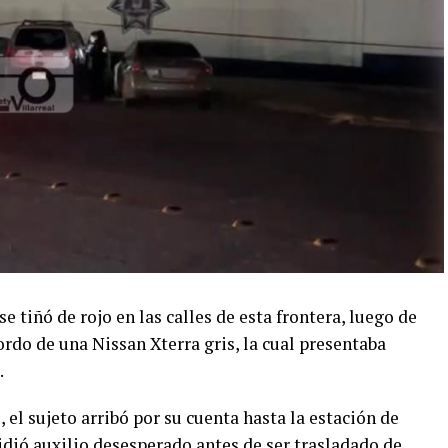
 tiñó de rojo en las calles de esta frontera, luego de
rdo de una Nissan Xterra gris, la cual presentaba
.
 el sujeto arribó por su cuenta hasta la estación de
pidió auxilio desesperado antes de ser trasladado de