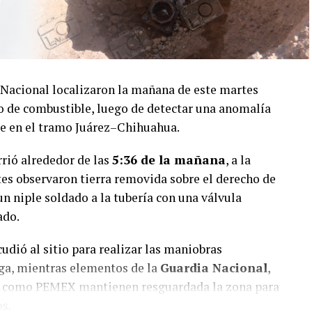
Nacional localizaron la mañana de este martes
o de combustible, luego de detectar una anomalía
tre en el tramo Juárez–Chihuahua.
rrió alrededor de las
5:36 de la mañana
, a la
tes observaron tierra removida sobre el derecho de
 un niple soldado a la tubería con una válvula
ado.
udió al sitio para realizar las maniobras
uga, mientras elementos de la
Guardia Nacional
,
s como PEMEX mantienen resguardada la zona para
os.