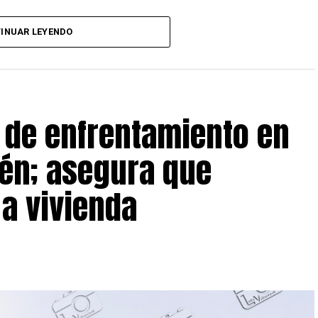
onas detenidas
y las autoridades federales
INUAR LEYENDO
car a los responsables de la instalación ilegal.
 de enfrentamiento en
én; asegura que
a vivienda