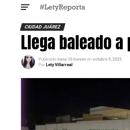
CIUDAD JUÁREZ
️Llega baleado a 
Publicado
hace 10 meses
en
octubre 5, 2025
Por
Lety Villarreal