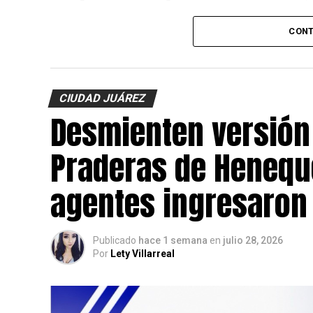
Hasta el momento
no se reportan pers
CONT
mantienen las investigaciones para identifi
CIUDAD JUÁREZ
Desmienten versión
Praderas de Henequ
agentes ingresaron 
Publicado
hace 1 semana
en
julio 28, 2026
Por
Lety Villarreal