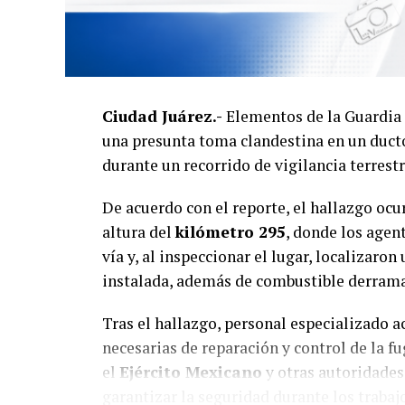
Ciudad Juárez.-
Elementos de la Guardia 
una presunta toma clandestina en un duct
durante un recorrido de vigilancia terres
De acuerdo con el reporte, el hallazgo ocu
altura del
kilómetro 295
, donde los agen
vía y, al inspeccionar el lugar, localizaron
instalada, además de combustible derram
Tras el hallazgo, personal especializado ac
necesarias de reparación y control de la f
el
Ejército Mexicano
y otras autoridade
garantizar la seguridad durante los trabaj