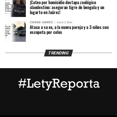
busca reunir a miles de familias y visitantes en la Plaza
¡Cateo por homicidio destapa zoológico
clandestino: aseguran tigre de bengala y un
de la Mexicanidad, consolidándose como uno de los
lagarto en Juárez!
eventos más importantes del año en la frontera.
CIUDAD JUÁREZ
hace 2 días
Ataca a su ex, a la nueva pareja y a 3 niños con
escopeta por celos
TRENDING