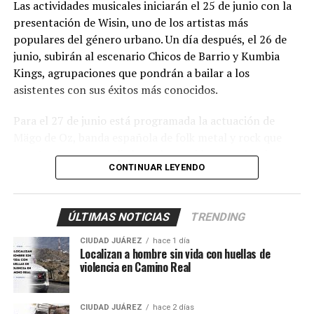
Las actividades musicales iniciarán el 25 de junio con la
presentación de Wisin, uno de los artistas más
populares del género urbano. Un día después, el 26 de
junio, subirán al escenario Chicos de Barrio y Kumbia
Kings, agrupaciones que pondrán a bailar a los
asistentes con sus éxitos más conocidos.
Para el 27 de junio está programada la actuación de
Mägo de Oz, banda española de folk metal y rock que
cuenta con una amplia base de seguidores en México.
CONTINUAR LEYENDO
Finalmente, el 28 de junio, la agrupación Cuisillos será la
encargada de cerrar esta serie de conciertos.
ÚLTIMAS NOTICIAS
TRENDING
Los organizadores informaron que el costo de la entrada
general será de 70 pesos por persona y que los boletos
CIUDAD JUÁREZ
hace 1 día
pueden adquirirse a través de Don Boletón Juárez.
Localizan a hombre sin vida con huellas de
violencia en Camino Real
Con una oferta musical que incluye reggaetón, cumbia,
rock y regional mexicano, la Feria Canaco Juárez 2026
CIUDAD JUÁREZ
hace 2 días