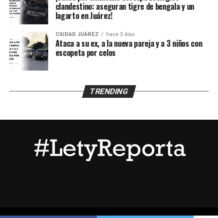
la escena, recabar evidencias e iniciar la búsqueda del
clandestino: aseguran tigre de bengala y un
lagarto en Juárez!
presunto agresor, quien hasta el momento no ha sido
detenido.
CIUDAD JUÁREZ
hace 3 días
Ataca a su ex, a la nueva pareja y a 3 niños con
escopeta por celos
TRENDING