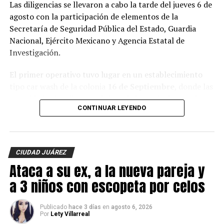
Las diligencias se llevaron a cabo la tarde del jueves 6 de
agosto con la participación de elementos de la
Secretaría de Seguridad Pública del Estado, Guardia
Nacional, Ejército Mexicano y Agencia Estatal de
Investigación.
El primer operativo tuvo lugar en un establecimiento
tipo car wash de la colonia
16 de Septiembre
, donde las
autoridades localizaron al tigre de bengala dentro de
CONTINUAR LEYENDO
una jaula, además de un lagarto y cuatro perros.
En el mismo sitio fue asegurada una
Hummer H3
,
vehículo que presuntamente estaría relacionado con los
CIUDAD JUÁREZ
hechos que son investigados.
Ataca a su ex, a la nueva pareja y
Posteriormente, las corporaciones realizaron un
a 3 niños con escopeta por celos
segundo cateo en un domicilio de la colonia
Álvaro
Obregón
, inmueble donde, de acuerdo con las
Publicado
hace 3 días
en
agosto 6, 2026
investigaciones, presuntamente habría ocurrido el
Por
Lety Villarreal