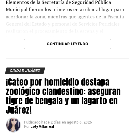
Elementos de la Secretaría de Seguridad Pública
Municipal fueron los primeros en arribar al lugar para
acordonar la zona, mientras que agentes de la Fiscalía
General del Estado y personal de Servicios Periciales
realizaron el procesamiento de la escena y el
levantamiento de evidencias.
CONTINUAR LEYENDO
Hasta el momento, la identidad de la víctima no ha sido
revelada y las autoridades continúan con las
investigaciones para esclarecer el móvil del crimen y dar
CIUDAD JUÁREZ
con los responsables.
¡Cateo por homicidio destapa
zoológico clandestino: aseguran
tigre de bengala y un lagarto en
Juárez!
Publicado
hace 2 días
en
agosto 6, 2026
Por
Lety Villarreal