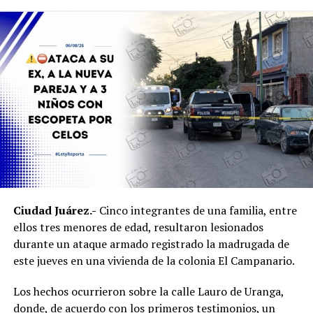
homicidio registrado entre el 31 de julio y el 1 de agosto.
Durante la inspección fueron localizados diversos
indicios, entre ellos
rastros hemáticos
, los cuales
quedaron bajo resguardo para su análisis e integración a
la carpeta de investigación.
Personal de la Procuraduría Federal de Protección al
Ambiente acudió al sitio para hacerse cargo del
resguardo y atención de los ejemplares de fauna
silvestre.
Ambos inmuebles quedaron a disposición del Ministerio
Ciudad Juárez.-
Cinco integrantes de una familia, entre
Público mientras continúan las investigaciones para
ellos tres menores de edad, resultaron lesionados
esclarecer el homicidio y determinar la posible
durante un ataque armado registrado la madrugada de
participación de más personas.
este jueves en una vivienda de la colonia El Campanario.
Los hechos ocurrieron sobre la calle Lauro de Uranga,
donde, de acuerdo con los primeros testimonios, un