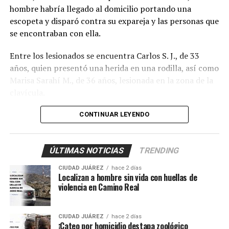
hombre habría llegado al domicilio portando una
escopeta y disparó contra su expareja y las personas que
se encontraban con ella.
Entre los lesionados se encuentra Carlos S. J., de 33
años, quien presentó una herida en una rodilla, así como
Marisa Sarahí M., de 36 años, lesionada en la zona de la
clavícula.
También fueron atendidos Damián, de 14 años; Ana, de
CONTINUAR LEYENDO
11, y Sarahí, de 9 años, quienes presentaron lesiones
provocadas presuntamente por esquirlas.
ÚLTIMAS NOTICIAS
TRENDING
El probable responsable fue identificado como Abraham
CIUDAD JUÁREZ
hace 2 días
B., de 38 años, expareja de la mujer y presunto padre de
Localizan a hombre sin vida con huellas de
los menores, de acuerdo con información
violencia en Camino Real
proporcionada por un mando policiaco.
CIUDAD JUÁREZ
hace 2 días
Agentes ministeriales acudieron al lugar para procesar
¡Cateo por homicidio destapa zoológico