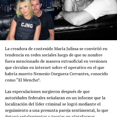
roja)
4:33 a.m.
Punto máximo del eclipse
5:02 a.m.
Fin de la totalidad
6:17 a.m.
Fin del eclipse parcial
Horarios para la ciudad de
La creadora de contenido María Julissa se convirtió en
Chihuahua
tendencia en redes sociales luego de que su nombre
fuera mencionado de manera extraoficial en versiones
2:44 a.m.
Inicio de la fase penumbral
que circulan en internet sobre el operativo en el que
habría muerto Nemesio Oseguera Cervantes, conocido
3:50 a.m.
Inicio del eclipse parcial
como “El Mencho”.
5:04 a.m.
Punto máximo / inicio de la totalidad
Las especulaciones surgieron después de que
6:02 a.m.
Fin de la totalidad
autoridades federales señalaran en un informe que la
6:54 a.m.
Puesta de la Luna
localización del líder criminal se logró mediante el
seguimiento a una presunta pareja sentimental, lo que
detonó señalamientos y teorías en plataformas