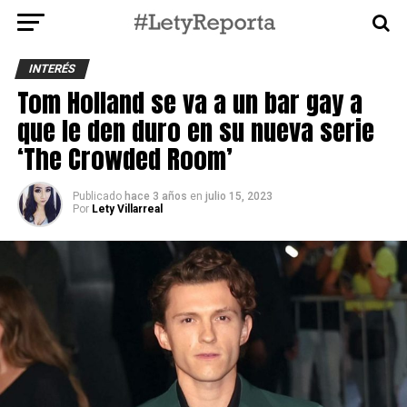
INTERÉS
Tom Holland se va a un bar gay a
que le den duro en su nueva serie
‘The Crowded Room’
Publicado
hace 3 años
en
julio 15, 2023
Por
Lety Villarreal