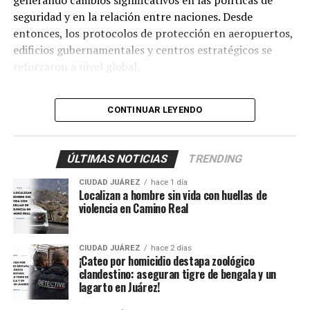
afición al béisbol, acumulando millones de seguidores en
seguridad y en la relación entre naciones. Desde
distintas plataformas digitales.
entonces, los protocolos de protección en aeropuertos,
edificios gubernamentales y centros estratégicos se
reforzaron a nivel global.
La tragedia también evidenció la vulnerabilidad humana
CONTINUAR LEYENDO
frente a ataques de gran escala, pero al mismo tiempo
puso en relieve la capacidad de resiliencia y solidaridad
de las comunidades afectadas. A lo largo de las horas y
ÚLTIMAS NOTICIAS
TRENDING
días posteriores, se desplegaron esfuerzos de rescate y
apoyo que mostraron la cooperación internacional ante
CIUDAD JUÁREZ
hace 1 día
Localizan a hombre sin vida con huellas de
la adversidad.
violencia en Camino Real
En la memoria colectiva, el 11 de septiembre se
mantiene como un recordatorio constante de los
CIUDAD JUÁREZ
hace 2 días
riesgos que enfrentan las sociedades modernas y la
¡Cateo por homicidio destapa zoológico
clandestino: aseguran tigre de bengala y un
necesidad de estar preparados para emergencias de
lagarto en Juárez!
gran magnitud. La fecha también sirve para reflexionar
sobre la importancia de la unidad y la respuesta