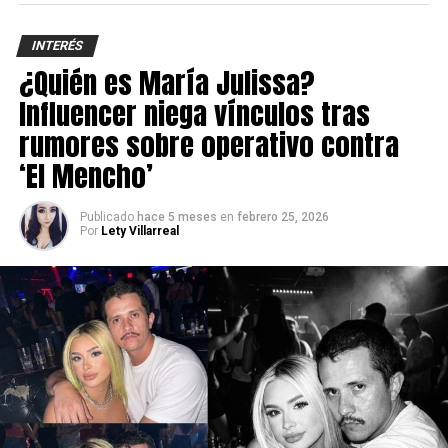
INTERÉS
¿Quién es María Julissa?
Influencer niega vínculos tras
rumores sobre operativo contra
‘El Mencho’
Publicado
hace 5 meses
en
febrero 25, 2026
Por
Lety Villarreal
Horarios clave para Ciudad
Juárez
2:50 a.m.
Inicio del eclipse parcial
4:04 a.m.
Inicio de la totalidad (la Luna se vuelve