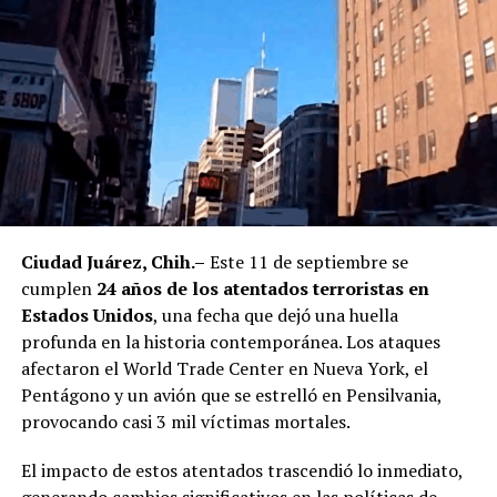
involucra con lo que está
ocurriendo actualmente
en México. Quiero dejarlo
absolutamente claro: yo
no tengo nada que ver con
esa situación”, expresó.
La influencer pidió además a sus seguidores evitar
Ciudad Juárez, Chih.–
Este 11 de septiembre se
compartir información sin confirmar y no caer en
cumplen
24 años de los atentados terroristas en
especulaciones que puedan afectar a terceros. Hasta
Estados Unidos
, una fecha que dejó una huella
ahora, las autoridades federales no han revelado la
profunda en la historia contemporánea. Los ataques
identidad de la persona que habría sido clave en la
afectaron el World Trade Center en Nueva York, el
localización del presunto líder criminal.
Pentágono y un avión que se estrelló en Pensilvania,
provocando casi 3 mil víctimas mortales.
María Julissa, originaria de Hermosillo, Sonora, tiene 25
años y ha ganado popularidad en redes sociales por
El impacto de estos atentados trascendió lo inmediato,
contenido relacionado con estilo de vida, moda y su
generando cambios significativos en las políticas de