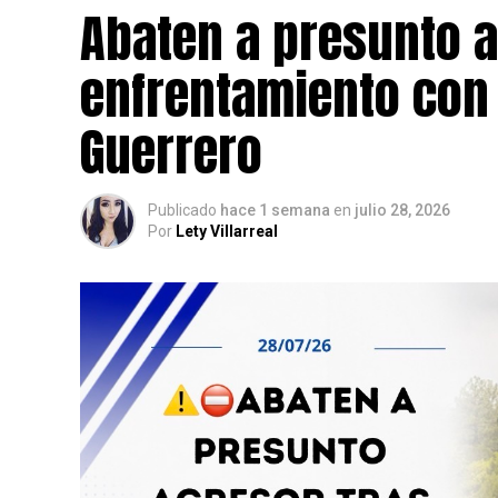
Las autoridades informaron que no hubo po
Abaten a presunto a
señalaron que las investigaciones continúa
paradero.
enfrentamiento con 
Guerrero
Publicado
hace 1 semana
en
julio 28, 2026
Por
Lety Villarreal