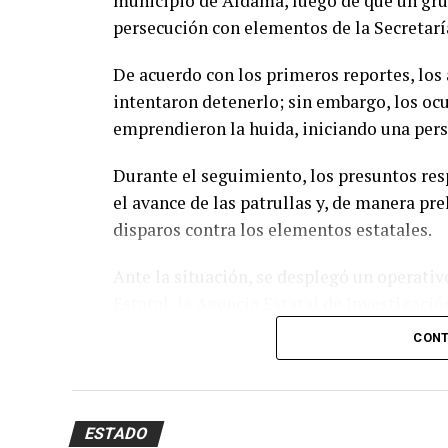
municipio de Aldama, luego de que un gru
persecución con elementos de la Secretarí
De acuerdo con los primeros reportes, los
intentaron detenerlo; sin embargo, los ocu
emprendieron la huida, iniciando una pers
Durante el seguimiento, los presuntos res
el avance de las patrullas y, de manera pr
disparos contra los elementos estatales.
Ante la situación, se desplegó un operativo
Estatal, la Agencia Estatal de Investigació
recorridos por calles y brechas de la zona p
CONT
Pese al despliegue, los civiles armados l
personas detenidas.
ESTADO