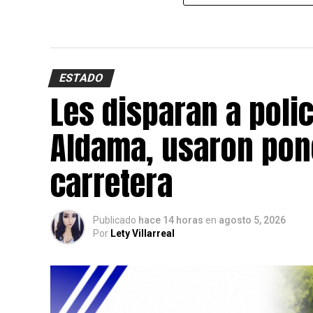
ESTADO
Les disparan a polic
Aldama, usaron pon
carretera
Publicado
hace 14 horas
en
agosto 5, 2026
Por
Lety Villarreal