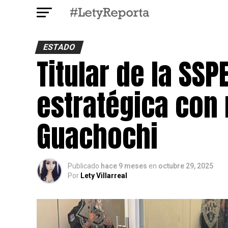
ESTADO
Titular de la SS
estratégica con
Guachochi
Publicado
hace 9 meses
en
octubre 29, 2025
Por
Lety Villarreal