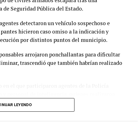
po de civiles armados escapara tras una
a de Seguridad Pública del Estado.
 agentes detectaron un vehículo sospechoso e
pantes hicieron caso omiso a la indicación y
ecución por distintos puntos del municipio.
ponsables arrojaron ponchallantas para dificultar
eliminar, trascendió que también habrían realizado
 en el que participaron agentes de la Policía
n y personal de inteligencia, quienes realizaron
ara tratar de localizar a los responsables.
INUAR LEYENDO
ograron escapar y hasta el momento no se reportan