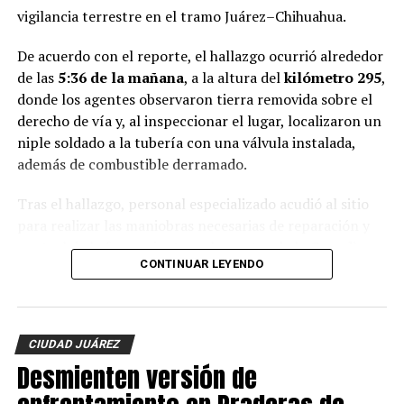
vigilancia terrestre en el tramo Juárez–Chihuahua.
De acuerdo con el reporte, el hallazgo ocurrió alrededor
de las
5:36 de la mañana
, a la altura del
kilómetro 295
,
donde los agentes observaron tierra removida sobre el
derecho de vía y, al inspeccionar el lugar, localizaron un
niple soldado a la tubería con una válvula instalada,
además de combustible derramado.
Tras el hallazgo, personal especializado acudió al sitio
para realizar las maniobras necesarias de reparación y
control de la fuga, mientras elementos de la
Guardia
CONTINUAR LEYENDO
Nacional
, el
Ejército Mexicano
y otras autoridades
como PEMEX mantienen resguardada la zona para
garantizar la seguridad durante los trabajos.
CIUDAD JUÁREZ
Hasta el momento
no se reportan personas detenidas
Desmienten versión de
y las autoridades federales mantienen las
investigaciones para identificar a los responsables de la