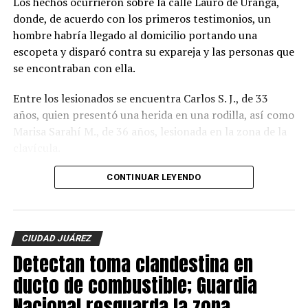
Los hechos ocurrieron sobre la calle Lauro de Uranga,
donde, de acuerdo con los primeros testimonios, un
hombre habría llegado al domicilio portando una
escopeta y disparó contra su expareja y las personas que
se encontraban con ella.
Entre los lesionados se encuentra Carlos S. J., de 33
años, quien presentó una herida en una rodilla, así como
Marisa Sarahí M., de 36 años, lesionada en la zona de la
clavícula.
También fueron atendidos Damián, de 14 años; Ana, de
CONTINUAR LEYENDO
11, y Sarahí, de 9 años, quienes presentaron lesiones
provocadas presuntamente por esquirlas.
CIUDAD JUÁREZ
El probable responsable fue identificado como Abraham
Detectan toma clandestina en
B., de 38 años, expareja de la mujer y presunto padre de
los menores, de acuerdo con información
ducto de combustible; Guardia
proporcionada por un mando policiaco.
Nacional resguarda la zona