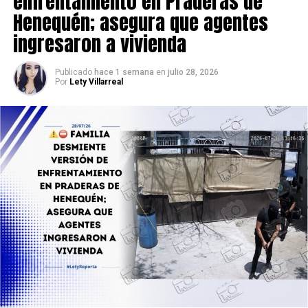
enfrentamiento en Praderas de
instalación ilegal.
Henequén; asegura que agentes
ingresaron a vivienda
Publicado
hace 1 semana
en
julio 28, 2026
Por
Lety Villarreal