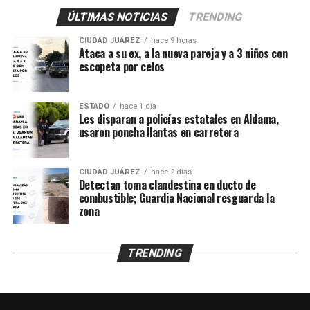
también vea la ciudadanía
ÚLTIMAS NOTICIAS
TRENDING
que se meten a las casas
CIUDAD JUÁREZ
hace 9 horas
de gente normal y luego
Ataca a su ex, a la nueva pareja y a 3 niños con
escopeta por celos
los malandros, a gusto”.
ESTADO
hace 1 día
Les disparan a policías estatales en Aldama,
De acuerdo con los primeros reportes, elementos del
usaron poncha llantas en carretera
Grupo Antisecuestro de la Fiscalía General del
Estado
habrían sido presuntamente atacados a balazos
mientras realizaban labores de investigación en un
CIUDAD JUÁREZ
hace 2 días
Detectan toma clandestina en ducto de
domicilio ubicado en el cruce de
Francisco González
combustible; Guardia Nacional resguarda la
Bocanegra y Pradera de Villa Ahumada
, en el
zona
fraccionamiento Praderas de Henequén.
Sin embargo, el testimonio sostiene una versión distinta
TRENDING
de los hechos y niega que se haya registrado un
enfrentamiento en el lugar.