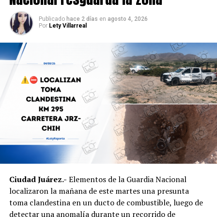
Agentes ministeriales acudieron al lugar para procesar
la escena, recabar evidencias e iniciar la búsqueda del
Publicado
hace 2 días
en
agosto 4, 2026
Por
Lety Villarreal
presunto agresor, quien hasta el momento no ha sido
detenido.
Ciudad Juárez.-
Elementos de la Guardia Nacional
localizaron la mañana de este martes una presunta
toma clandestina en un ducto de combustible, luego de
detectar una anomalía durante un recorrido de