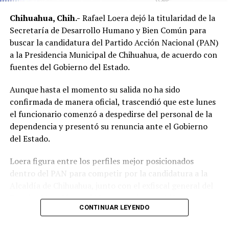
Chihuahua, Chih.-
Rafael Loera dejó la titularidad de la
Secretaría de Desarrollo Humano y Bien Común para
buscar la candidatura del Partido Acción Nacional (PAN)
a la Presidencia Municipal de Chihuahua, de acuerdo con
fuentes del Gobierno del Estado.
Aunque hasta el momento su salida no ha sido
confirmada de manera oficial, trascendió que este lunes
el funcionario comenzó a despedirse del personal de la
dependencia y presentó su renuncia ante el Gobierno
del Estado.
Loera figura entre los perfiles mejor posicionados
dentro del PAN para competir por la candidatura a la
Alcaldía de Chihuahua, junto con el exfiscal general del
Estado, César Jáuregui Moreno, quien también aparece
CONTINUAR LEYENDO
como uno de los principales aspirantes.