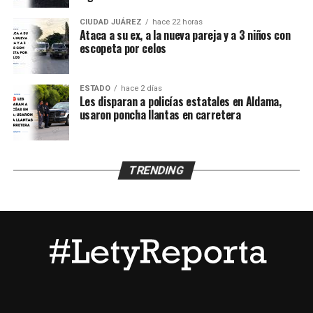
un médico que confirmó que se encontraba en buenas
condiciones de salud.
CIUDAD JUÁREZ
hace 22 horas
Ataca a su ex, a la nueva pareja y a 3 niños con
escopeta por celos
Posteriormente fue puesto a disposición de la Unidad de
Niñas, Niños y Adolescentes (UNNA), mientras la
Agencia Estatal de Investigación inició los trámites para
ESTADO
hace 2 días
su reunificación con la familia y continuará con las
Les disparan a policías estatales en Aldama,
usaron poncha llantas en carretera
investigaciones para esclarecer qué ocurrió durante el
tiempo que permaneció desaparecido.
TRENDING