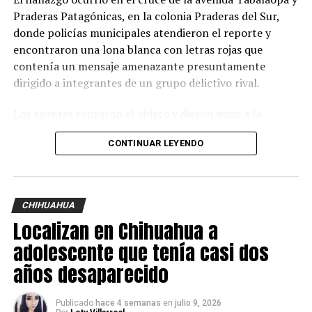
Praderas Patagónicas, en la colonia Praderas del Sur,
donde policías municipales atendieron el reporte y
encontraron una lona blanca con letras rojas que
contenía un mensaje amenazante presuntamente
dirigido a integrantes de un grupo delictivo rival.
Los agentes retiraron el objeto y dieron aviso a la
Fiscalía General del Estado, cuyos peritos acudieron
CONTINUAR LEYENDO
para procesar la evidencia e iniciar la carpeta de
investigación correspondiente.
Durante las diligencias, las autoridades confirmaron que
CHIHUAHUA
en el perímetro de la guardería existen cámaras de
Localizan en Chihuahua a
videovigilancia, por lo que las grabaciones serán
revisadas para tratar de identificar a la persona o
adolescente que tenía casi dos
personas que colocaron el mensaje durante la
años desaparecido
madrugada.
Publicado
hace 4 semanas
en
julio 9, 2026
Aunque no se reportaron personas detenidas, el caso