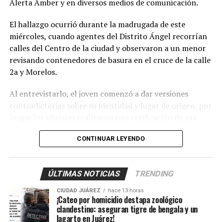
Alerta Amber y en diversos medios de comunicación.
El hallazgo ocurrió durante la madrugada de este
miércoles, cuando agentes del Distrito Ángel recorrían
calles del Centro de la ciudad y observaron a un menor
revisando contenedores de basura en el cruce de la calle
2a y Morelos.
Al entrevistarlo, el joven comenzó a dar versiones
contradictorias sobre su identidad y lugar de origen, por
lo que los oficiales realizaron una verificación de sus
datos. Fue entonces cuando confirmaron que se trataba
CONTINUAR LEYENDO
de
Axel Jovany Escobar
, de 13 años de edad, quien
contaba con una pesquisa de búsqueda vigente desde el
5 de septiembre de 2024.
ÚLTIMAS NOTICIAS
TRENDING
Los policías activaron de inmediato el protocolo de
CIUDAD JUÁREZ
hace 13 horas
protección para menores y trasladaron al adolescente al
¡Cateo por homicidio destapa zoológico
clandestino: aseguran tigre de bengala y un
Centro de Detención Zona Sur, donde fue revisado por
lagarto en Juárez!