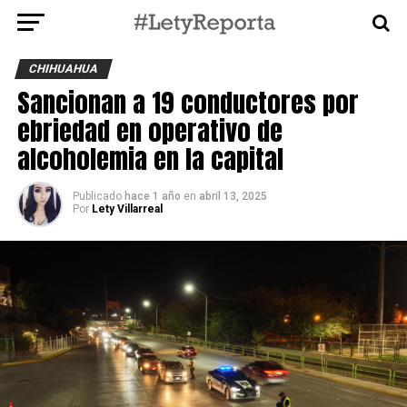
CHIHUAHUA
Sancionan a 19 conductores por
ebriedad en operativo de
alcoholemia en la capital
Publicado
hace 1 año
en
abril 13, 2025
Por
Lety Villarreal