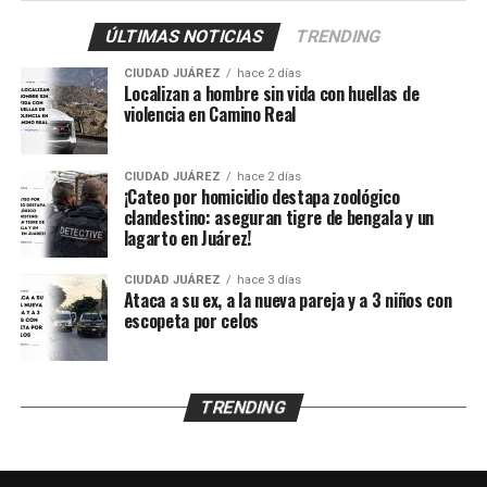
provocadas presuntamente por esquirlas.
ÚLTIMAS NOTICIAS
TRENDING
El probable responsable fue identificado como Abraham
CIUDAD JUÁREZ
hace 2 días
B., de 38 años, expareja de la mujer y presunto padre de
Localizan a hombre sin vida con huellas de
los menores, de acuerdo con información
violencia en Camino Real
proporcionada por un mando policiaco.
CIUDAD JUÁREZ
hace 2 días
Agentes ministeriales acudieron al lugar para procesar
¡Cateo por homicidio destapa zoológico
la escena, recabar evidencias e iniciar la búsqueda del
clandestino: aseguran tigre de bengala y un
lagarto en Juárez!
presunto agresor, quien hasta el momento no ha sido
detenido.
CIUDAD JUÁREZ
hace 3 días
Ataca a su ex, a la nueva pareja y a 3 niños con
escopeta por celos
TRENDING