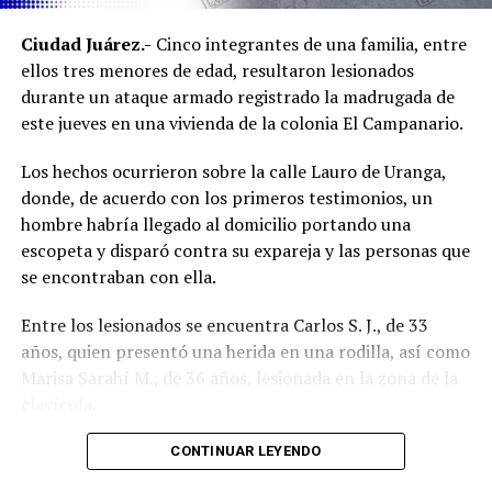
Ambos inmuebles quedaron a disposición del Ministerio
Ciudad Juárez.-
Cinco integrantes de una familia, entre
Público mientras continúan las investigaciones para
ellos tres menores de edad, resultaron lesionados
esclarecer el homicidio y determinar la posible
durante un ataque armado registrado la madrugada de
participación de más personas.
este jueves en una vivienda de la colonia El Campanario.
Los hechos ocurrieron sobre la calle Lauro de Uranga,
donde, de acuerdo con los primeros testimonios, un
hombre habría llegado al domicilio portando una
escopeta y disparó contra su expareja y las personas que
se encontraban con ella.
Entre los lesionados se encuentra Carlos S. J., de 33
años, quien presentó una herida en una rodilla, así como
Marisa Sarahí M., de 36 años, lesionada en la zona de la
clavícula.
También fueron atendidos Damián, de 14 años; Ana, de
CONTINUAR LEYENDO
11, y Sarahí, de 9 años, quienes presentaron lesiones