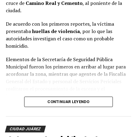
cruce de
Camino Real y Cemento
, al poniente de la
ciudad.
De acuerdo con los primeros reportes, la víctima
presentaba
huellas de violencia
, por lo que las
autoridades investigan el caso como un probable
homicidio.
Elementos de la Secretaría de Seguridad Pública
Municipal fueron los primeros en arribar al lugar para
acordonar la zona, mientras que agentes de la Fiscalía
General del Estado y personal de Servicios Periciales
realizaron el procesamiento de la escena y el
levantamiento de evidencias.
CONTINUAR LEYENDO
Hasta el momento, la identidad de la víctima no ha sido
revelada y las autoridades continúan con las
investigaciones para esclarecer el móvil del crimen y dar
CIUDAD JUÁREZ
con los responsables.