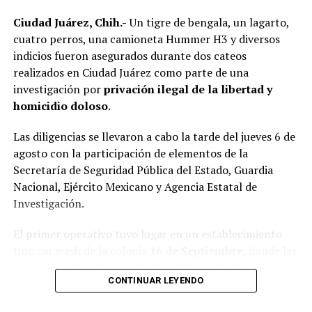
Ciudad Juárez, Chih.-
Un tigre de bengala, un lagarto,
cuatro perros, una camioneta Hummer H3 y diversos
indicios fueron asegurados durante dos cateos
realizados en Ciudad Juárez como parte de una
investigación por
privación ilegal de la libertad y
homicidio doloso
.
Las diligencias se llevaron a cabo la tarde del jueves 6 de
agosto con la participación de elementos de la
Secretaría de Seguridad Pública del Estado, Guardia
Nacional, Ejército Mexicano y Agencia Estatal de
Investigación.
El primer operativo tuvo lugar en un establecimiento
tipo car wash de la colonia
16 de Septiembre
, donde las
autoridades localizaron al tigre de bengala dentro de
CONTINUAR LEYENDO
una jaula, además de un lagarto y cuatro perros.