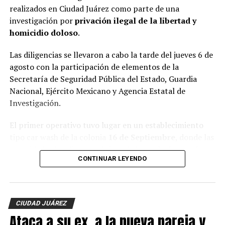
realizados en Ciudad Juárez como parte de una
investigación por
privación ilegal de la libertad y
homicidio doloso
.
Las diligencias se llevaron a cabo la tarde del jueves 6 de
agosto con la participación de elementos de la
Secretaría de Seguridad Pública del Estado, Guardia
Nacional, Ejército Mexicano y Agencia Estatal de
Investigación.
El primer operativo tuvo lugar en un establecimiento
tipo car wash de la colonia
16 de Septiembre
, donde las
autoridades localizaron al tigre de bengala dentro de
CONTINUAR LEYENDO
una jaula, además de un lagarto y cuatro perros.
En el mismo sitio fue asegurada una
Hummer H3
,
vehículo que presuntamente estaría relacionado con los
CIUDAD JUÁREZ
hechos que son investigados.
Ataca a su ex, a la nueva pareja y