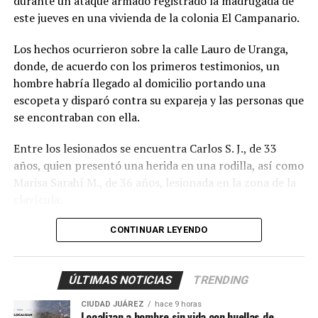
durante un ataque armado registrado la madrugada de
participación de más personas.
este jueves en una vivienda de la colonia El Campanario.
Los hechos ocurrieron sobre la calle Lauro de Uranga,
donde, de acuerdo con los primeros testimonios, un
hombre habría llegado al domicilio portando una
escopeta y disparó contra su expareja y las personas que
se encontraban con ella.
Entre los lesionados se encuentra Carlos S. J., de 33
años, quien presentó una herida en una rodilla, así como
Marisa Sarahí M., de 36 años, lesionada en la zona de la
clavícula.
También fueron atendidos Damián, de 14 años; Ana, de
CONTINUAR LEYENDO
11, y Sarahí, de 9 años, quienes presentaron lesiones
provocadas presuntamente por esquirlas.
ÚLTIMAS NOTICIAS
TRENDING
El probable responsable fue identificado como Abraham
CIUDAD JUÁREZ
hace 9 horas
B., de 38 años, expareja de la mujer y presunto padre de
Localizan a hombre sin vida con huellas de