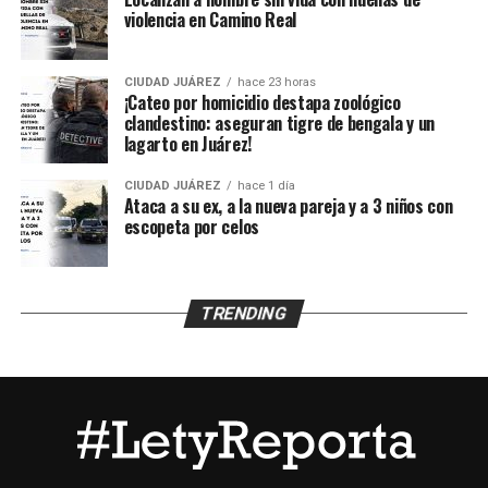
los menores, de acuerdo con información
violencia en Camino Real
proporcionada por un mando policiaco.
CIUDAD JUÁREZ
hace 23 horas
Agentes ministeriales acudieron al lugar para procesar
¡Cateo por homicidio destapa zoológico
la escena, recabar evidencias e iniciar la búsqueda del
clandestino: aseguran tigre de bengala y un
lagarto en Juárez!
presunto agresor, quien hasta el momento no ha sido
detenido.
CIUDAD JUÁREZ
hace 1 día
Ataca a su ex, a la nueva pareja y a 3 niños con
escopeta por celos
TRENDING