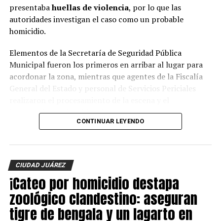
presentaba
huellas de violencia
, por lo que las
autoridades investigan el caso como un probable
homicidio.
Elementos de la Secretaría de Seguridad Pública
Municipal fueron los primeros en arribar al lugar para
acordonar la zona, mientras que agentes de la Fiscalía
General del Estado y personal de Servicios Periciales
realizaron el procesamiento de la escena y el
levantamiento de evidencias.
CONTINUAR LEYENDO
Hasta el momento, la identidad de la víctima no ha sido
revelada y las autoridades continúan con las
investigaciones para esclarecer el móvil del crimen y dar
CIUDAD JUÁREZ
con los responsables.
¡Cateo por homicidio destapa
zoológico clandestino: aseguran
tigre de bengala y un lagarto en