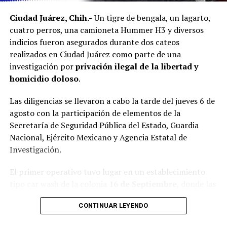
Ciudad Juárez, Chih.-
Un tigre de bengala, un lagarto,
cuatro perros, una camioneta Hummer H3 y diversos
indicios fueron asegurados durante dos cateos
realizados en Ciudad Juárez como parte de una
investigación por
privación ilegal de la libertad y
homicidio doloso
.
Las diligencias se llevaron a cabo la tarde del jueves 6 de
agosto con la participación de elementos de la
Secretaría de Seguridad Pública del Estado, Guardia
Nacional, Ejército Mexicano y Agencia Estatal de
Investigación.
El primer operativo tuvo lugar en un establecimiento
tipo car wash de la colonia
16 de Septiembre
, donde las
autoridades localizaron al tigre de bengala dentro de
CONTINUAR LEYENDO
una jaula, además de un lagarto y cuatro perros.