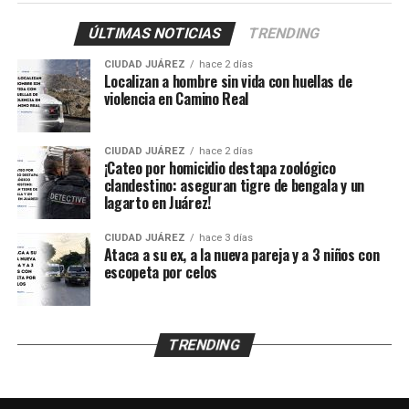
provocadas presuntamente por esquirlas.
ÚLTIMAS NOTICIAS
TRENDING
El probable responsable fue identificado como Abraham
CIUDAD JUÁREZ
hace 2 días
B., de 38 años, expareja de la mujer y presunto padre de
Localizan a hombre sin vida con huellas de
los menores, de acuerdo con información
violencia en Camino Real
proporcionada por un mando policiaco.
CIUDAD JUÁREZ
hace 2 días
Agentes ministeriales acudieron al lugar para procesar
¡Cateo por homicidio destapa zoológico
la escena, recabar evidencias e iniciar la búsqueda del
clandestino: aseguran tigre de bengala y un
lagarto en Juárez!
presunto agresor, quien hasta el momento no ha sido
detenido.
CIUDAD JUÁREZ
hace 3 días
Ataca a su ex, a la nueva pareja y a 3 niños con
escopeta por celos
TRENDING