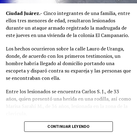
Ambos inmuebles quedaron a disposición del Ministerio
Ciudad Juárez.-
Cinco integrantes de una familia, entre
Público mientras continúan las investigaciones para
ellos tres menores de edad, resultaron lesionados
esclarecer el homicidio y determinar la posible
durante un ataque armado registrado la madrugada de
participación de más personas.
este jueves en una vivienda de la colonia El Campanario.
Los hechos ocurrieron sobre la calle Lauro de Uranga,
donde, de acuerdo con los primeros testimonios, un
hombre habría llegado al domicilio portando una
escopeta y disparó contra su expareja y las personas que
se encontraban con ella.
Entre los lesionados se encuentra Carlos S. J., de 33
años, quien presentó una herida en una rodilla, así como
Marisa Sarahí M., de 36 años, lesionada en la zona de la
clavícula.
También fueron atendidos Damián, de 14 años; Ana, de
CONTINUAR LEYENDO
11, y Sarahí, de 9 años, quienes presentaron lesiones