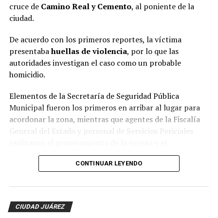
cruce de
Camino Real y Cemento
, al poniente de la
ciudad.
De acuerdo con los primeros reportes, la víctima
presentaba
huellas de violencia
, por lo que las
autoridades investigan el caso como un probable
homicidio.
Elementos de la Secretaría de Seguridad Pública
Municipal fueron los primeros en arribar al lugar para
acordonar la zona, mientras que agentes de la Fiscalía
General del Estado y personal de Servicios Periciales
realizaron el procesamiento de la escena y el
levantamiento de evidencias.
CONTINUAR LEYENDO
Hasta el momento, la identidad de la víctima no ha sido
revelada y las autoridades continúan con las
investigaciones para esclarecer el móvil del crimen y dar
CIUDAD JUÁREZ
con los responsables.