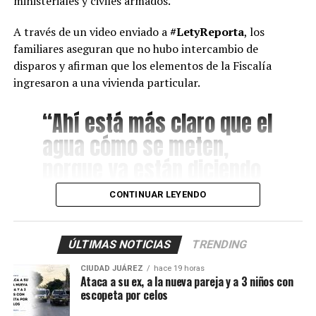
ministeriales y civiles armados.
A través de un video enviado a
#LetyReporta
, los
familiares aseguran que no hubo intercambio de
disparos y afirman que los elementos de la Fiscalía
ingresaron a una vivienda particular.
“Ahí está más claro que el
agua cómo se meten,
porque ya están diciendo
que fue una denuncia
CONTINUAR LEYENDO
anónima. Para que
también vea la ciudadanía
ÚLTIMAS NOTICIAS
TRENDING
que se meten a las casas
CIUDAD JUÁREZ
hace 19 horas
de gente normal y luego
Ataca a su ex, a la nueva pareja y a 3 niños con
escopeta por celos
los malandros, a gusto”.