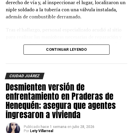
derecho de vía y, al inspeccionar el lugar, localizaron un
niple soldado a la tubería con una válvula instalada,
además de combustible derramado.
Tras el hallazgo, personal especializado acudió al sitio
para realizar las maniobras necesarias de reparación y
control de la fuga, mientras elementos de la
Guardia
CONTINUAR LEYENDO
Nacional
, el
Ejército Mexicano
y otras autoridades
como PEMEX mantienen resguardada la zona para
garantizar la seguridad durante los trabajos.
CIUDAD JUÁREZ
Hasta el momento
no se reportan personas detenidas
Desmienten versión de
y las autoridades federales mantienen las
investigaciones para identificar a los responsables de la
enfrentamiento en Praderas de
instalación ilegal.
Henequén; asegura que agentes
ingresaron a vivienda
Publicado
hace 1 semana
en
julio 28, 2026
Por
Lety Villarreal