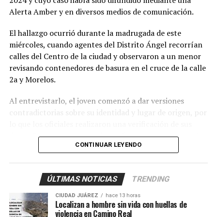
2024 y cuyo caso había sido difundido mediante una
Alerta Amber y en diversos medios de comunicación.
El hallazgo ocurrió durante la madrugada de este
miércoles, cuando agentes del Distrito Ángel recorrían
calles del Centro de la ciudad y observaron a un menor
revisando contenedores de basura en el cruce de la calle
2a y Morelos.
Al entrevistarlo, el joven comenzó a dar versiones
contradictorias sobre su identidad y lugar de origen, por
lo que los oficiales realizaron una verificación de sus
datos. Fue entonces cuando confirmaron que se trataba
CONTINUAR LEYENDO
de
Axel Jovany Escobar
, de 13 años de edad, quien
contaba con una pesquisa de búsqueda vigente desde el
5 de septiembre de 2024.
ÚLTIMAS NOTICIAS
TRENDING
Los policías activaron de inmediato el protocolo de
CIUDAD JUÁREZ
hace 13 horas
protección para menores y trasladaron al adolescente al
Localizan a hombre sin vida con huellas de
violencia en Camino Real
Centro de Detención Zona Sur, donde fue revisado por