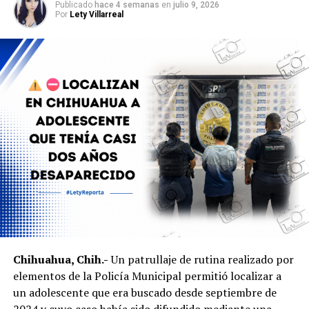
Publicado
hace 4 semanas
en
julio 9, 2026
Aunque no se reportaron personas detenidas, el caso
Por
Lety Villarreal
generó preocupación entre vecinos debido a que el
narcomensaje fue dejado en las inmediaciones de un
centro de atención infantil. La Fiscalía continúa con las
investigaciones para determinar el origen del mensaje y
dar con los responsables.
Chihuahua, Chih.-
Un patrullaje de rutina realizado por
elementos de la Policía Municipal permitió localizar a
un adolescente que era buscado desde septiembre de