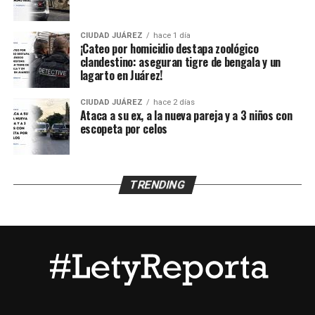
un médico que confirmó que se encontraba en buenas
condiciones de salud.
CIUDAD JUÁREZ
hace 1 día
¡Cateo por homicidio destapa zoológico
clandestino: aseguran tigre de bengala y un
Posteriormente fue puesto a disposición de la Unidad de
lagarto en Juárez!
Niñas, Niños y Adolescentes (UNNA), mientras la
Agencia Estatal de Investigación inició los trámites para
CIUDAD JUÁREZ
hace 2 días
su reunificación con la familia y continuará con las
Ataca a su ex, a la nueva pareja y a 3 niños con
escopeta por celos
investigaciones para esclarecer qué ocurrió durante el
tiempo que permaneció desaparecido.
TRENDING