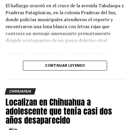
El hallazgo ocurrió en el cruce de la avenida Tabalaopa y
Praderas Patagónicas, en la colonia Praderas del Sur,
donde policías municipales atendieron el reporte y
encontraron una lona blanca con letras rojas que
contenía un mensaje amenazante presuntamente
dirigido a integrantes de un grupo delictivo rival.
Los agentes retiraron el objeto y dieron aviso a la
Fiscalía General del Estado, cuyos peritos acudieron
CONTINUAR LEYENDO
para procesar la evidencia e iniciar la carpeta de
investigación correspondiente.
Durante las diligencias, las autoridades confirmaron que
CHIHUAHUA
en el perímetro de la guardería existen cámaras de
Localizan en Chihuahua a
videovigilancia, por lo que las grabaciones serán
revisadas para tratar de identificar a la persona o
adolescente que tenía casi dos
personas que colocaron el mensaje durante la
años desaparecido
madrugada.