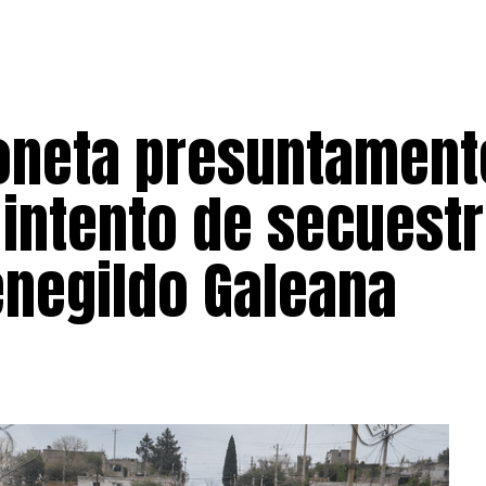
oneta presuntament
 intento de secuest
enegildo Galeana