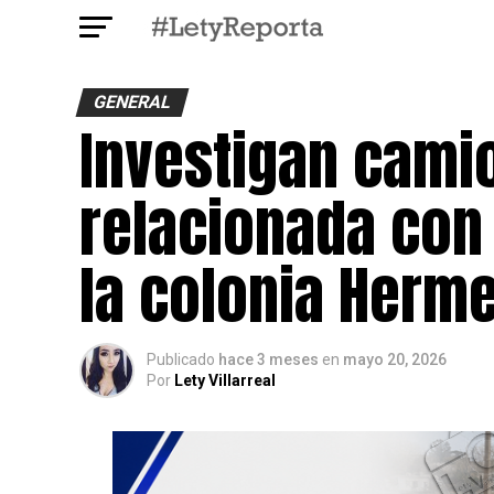
GENERAL
Investigan cami
relacionada con
la colonia Herm
Publicado
hace 3 meses
en
mayo 20, 2026
Por
Lety Villarreal