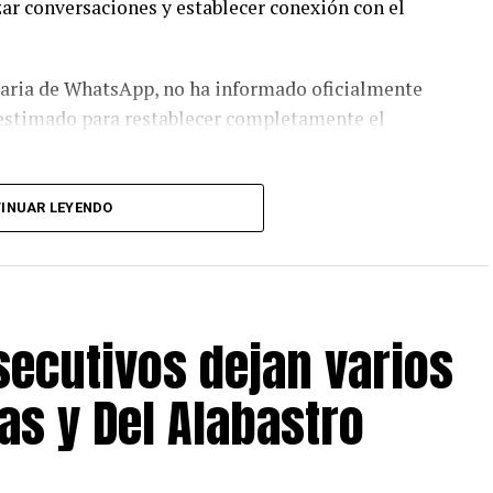
zar conversaciones y establecer conexión con el
aria de WhatsApp, no ha informado oficialmente
o estimado para restablecer completamente el
nutos antes de intentar reinstalar la aplicación,
INUAR LEYENDO
problemas en los servidores y no en los dispositivos
ma persista únicamente en un equipo, sugieren
si existe alguna actualización pendiente de la
ecutivos dejan varios
as y Del Alabastro