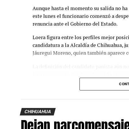
Aunque hasta el momento su salida no ha 
este lunes el funcionario comenzó a despe
renuncia ante el Gobierno del Estado.
Loera figura entre los perfiles mejor posi
candidatura a la Alcaldía de Chihuahua, ju
Jáuregui Moreno, quien también aparece c
La definición del candidato panista aún n
Loera y Jáuregui, también han sido menci
General de Gobierno, Santiago de la Peña;
CONT
director de la Junta Municipal de Agua y 
Chávez.
Se espera que en los próximos días el Gob
CHIHUAHUA
Dejan narcomensaje
separación de Rafael Loera y anuncie quién
Desarrollo Humano y Bien Común.