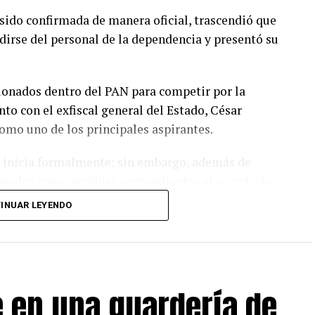
sido confirmada de manera oficial, trascendió que
dirse del personal de la dependencia y presentó su
cionados dentro del PAN para competir por la
nto con el exfiscal general del Estado, César
omo uno de los principales aspirantes.
o inicia formalmente; sin embargo, además de
onados como posibles contendientes el secretario
 la diputada federal María Angélica Granados; el
INUAR LEYENDO
Saneamiento, Alan Falomir, y el diputado Alfredo
ierno del Estado confirme oficialmente la
 en una guardería de
 asumirá la titularidad de la Secretaría de