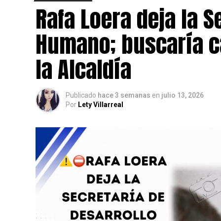
Rafa Loera deja la S
Humano; buscaría c
la Alcaldía
Publicado
hace 3 semanas
en
julio 13, 2026
Por
Lety Villarreal