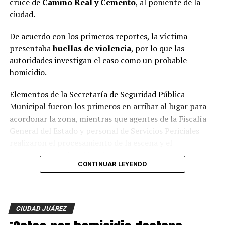
cruce de
Camino Real y Cemento
, al poniente de la
ciudad.
De acuerdo con los primeros reportes, la víctima
presentaba
huellas de violencia
, por lo que las
autoridades investigan el caso como un probable
homicidio.
Elementos de la Secretaría de Seguridad Pública
Municipal fueron los primeros en arribar al lugar para
acordonar la zona, mientras que agentes de la Fiscalía
General del Estado y personal de Servicios Periciales
realizaron el procesamiento de la escena y el
levantamiento de evidencias.
CONTINUAR LEYENDO
Hasta el momento, la identidad de la víctima no ha sido
revelada y las autoridades continúan con las
investigaciones para esclarecer el móvil del crimen y dar
CIUDAD JUÁREZ
con los responsables.