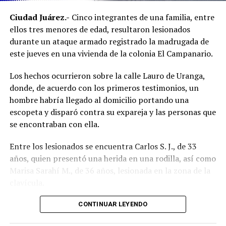
Ambos inmuebles quedaron a disposición del Ministerio
Ciudad Juárez.-
Cinco integrantes de una familia, entre
Público mientras continúan las investigaciones para
ellos tres menores de edad, resultaron lesionados
esclarecer el homicidio y determinar la posible
durante un ataque armado registrado la madrugada de
participación de más personas.
este jueves en una vivienda de la colonia El Campanario.
Los hechos ocurrieron sobre la calle Lauro de Uranga,
donde, de acuerdo con los primeros testimonios, un
hombre habría llegado al domicilio portando una
escopeta y disparó contra su expareja y las personas que
se encontraban con ella.
Entre los lesionados se encuentra Carlos S. J., de 33
años, quien presentó una herida en una rodilla, así como
Marisa Sarahí M., de 36 años, lesionada en la zona de la
clavícula.
También fueron atendidos Damián, de 14 años; Ana, de
CONTINUAR LEYENDO
11, y Sarahí, de 9 años, quienes presentaron lesiones