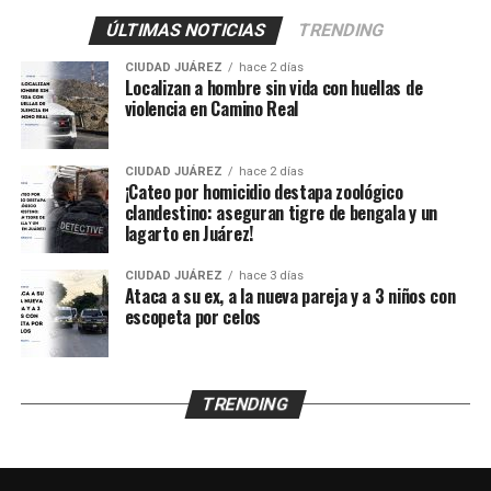
provocadas presuntamente por esquirlas.
ÚLTIMAS NOTICIAS
TRENDING
El probable responsable fue identificado como Abraham
CIUDAD JUÁREZ
hace 2 días
B., de 38 años, expareja de la mujer y presunto padre de
Localizan a hombre sin vida con huellas de
los menores, de acuerdo con información
violencia en Camino Real
proporcionada por un mando policiaco.
CIUDAD JUÁREZ
hace 2 días
Agentes ministeriales acudieron al lugar para procesar
¡Cateo por homicidio destapa zoológico
la escena, recabar evidencias e iniciar la búsqueda del
clandestino: aseguran tigre de bengala y un
lagarto en Juárez!
presunto agresor, quien hasta el momento no ha sido
detenido.
CIUDAD JUÁREZ
hace 3 días
Ataca a su ex, a la nueva pareja y a 3 niños con
escopeta por celos
TRENDING