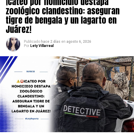
¡Cateo por homicidio destapa
zoológico clandestino: aseguran
tigre de bengala y un lagarto en
Juárez!
Publicado
hace 2 días
en
agosto 6, 2026
Por
Lety Villarreal