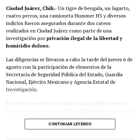
Ciudad Juárez, Chih.-
Un tigre de bengala, un lagarto,
cuatro perros, una camioneta Hummer H3 y diversos
indicios fueron asegurados durante dos cateos
realizados en Ciudad Juárez como parte de una
investigación por
privación ilegal de la libertad y
homicidio doloso
.
Las diligencias se llevaron a cabo la tarde del jueves 6 de
agosto con la participación de elementos de la
Secretaría de Seguridad Pública del Estado, Guardia
Nacional, Ejército Mexicano y Agencia Estatal de
Investigación.
El primer operativo tuvo lugar en un establecimiento
tipo car wash de la colonia
16 de Septiembre
, donde las
autoridades localizaron al tigre de bengala dentro de
CONTINUAR LEYENDO
una jaula, además de un lagarto y cuatro perros.
En el mismo sitio fue asegurada una
Hummer H3
,