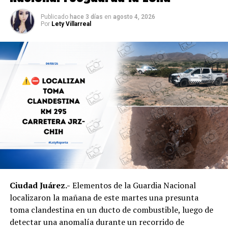
Agentes ministeriales acudieron al lugar para procesar
la escena, recabar evidencias e iniciar la búsqueda del
Publicado
hace 3 días
en
agosto 4, 2026
Por
Lety Villarreal
presunto agresor, quien hasta el momento no ha sido
detenido.
Ciudad Juárez.-
Elementos de la Guardia Nacional
localizaron la mañana de este martes una presunta
toma clandestina en un ducto de combustible, luego de
detectar una anomalía durante un recorrido de