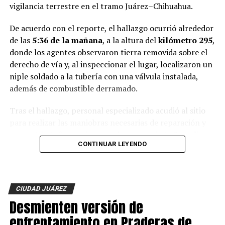
vigilancia terrestre en el tramo Juárez–Chihuahua.
De acuerdo con el reporte, el hallazgo ocurrió alrededor
de las
5:36 de la mañana
, a la altura del
kilómetro 295
,
donde los agentes observaron tierra removida sobre el
derecho de vía y, al inspeccionar el lugar, localizaron un
niple soldado a la tubería con una válvula instalada,
además de combustible derramado.
Tras el hallazgo, personal especializado acudió al sitio
para realizar las maniobras necesarias de reparación y
control de la fuga, mientras elementos de la
Guardia
CONTINUAR LEYENDO
Nacional
, el
Ejército Mexicano
y otras autoridades
como PEMEX mantienen resguardada la zona para
garantizar la seguridad durante los trabajos.
CIUDAD JUÁREZ
Hasta el momento
no se reportan personas detenidas
Desmienten versión de
y las autoridades federales mantienen las
investigaciones para identificar a los responsables de la
enfrentamiento en Praderas de