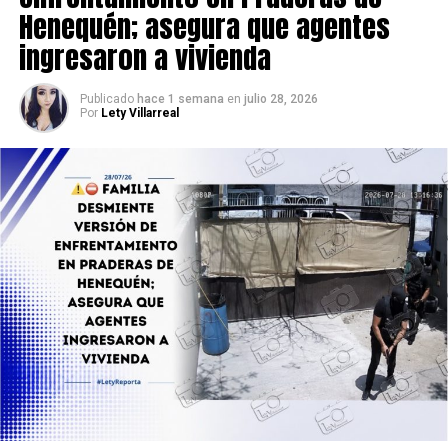
instalación ilegal.
Henequén; asegura que agentes
ingresaron a vivienda
Publicado
hace 1 semana
en
julio 28, 2026
Por
Lety Villarreal