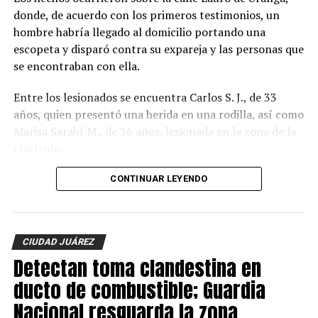
donde, de acuerdo con los primeros testimonios, un
hombre habría llegado al domicilio portando una
escopeta y disparó contra su expareja y las personas que
se encontraban con ella.
Entre los lesionados se encuentra Carlos S. J., de 33
años, quien presentó una herida en una rodilla, así como
Marisa Sarahí M., de 36 años, lesionada en la zona de la
clavícula.
También fueron atendidos Damián, de 14 años; Ana, de
CONTINUAR LEYENDO
11, y Sarahí, de 9 años, quienes presentaron lesiones
provocadas presuntamente por esquirlas.
CIUDAD JUÁREZ
El probable responsable fue identificado como Abraham
Detectan toma clandestina en
B., de 38 años, expareja de la mujer y presunto padre de
los menores, de acuerdo con información
ducto de combustible; Guardia
proporcionada por un mando policiaco.
Nacional resguarda la zona