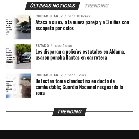
también vea la ciudadanía
ÚLTIMAS NOTICIAS
TRENDING
que se meten a las casas
CIUDAD JUÁREZ
hace 18 horas
de gente normal y luego
Ataca a su ex, a la nueva pareja y a 3 niños con
escopeta por celos
los malandros, a gusto”.
ESTADO
hace 2 días
Les disparan a policías estatales en Aldama,
De acuerdo con los primeros reportes, elementos del
usaron poncha llantas en carretera
Grupo Antisecuestro de la Fiscalía General del
Estado
habrían sido presuntamente atacados a balazos
mientras realizaban labores de investigación en un
CIUDAD JUÁREZ
hace 3 días
Detectan toma clandestina en ducto de
domicilio ubicado en el cruce de
Francisco González
combustible; Guardia Nacional resguarda la
Bocanegra y Pradera de Villa Ahumada
, en el
zona
fraccionamiento Praderas de Henequén.
Sin embargo, el testimonio sostiene una versión distinta
TRENDING
de los hechos y niega que se haya registrado un
enfrentamiento en el lugar.